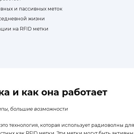
ивных и пассивных меток
вседневной жизни
ции на RFID метки
ка и как она работает
ипы, большие возможности
) — это технология, которая использует радиоволны 
стных как RFID метки. Эти метки могут быть активн