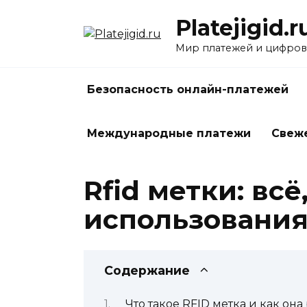
Перейти
Platejigid.r
к
содержанию
Мир платежей и цифров
Безопасность онлайн-платежей
Международные платежи
Свеж
Rfid метки: вс
использовани
Содержание
Что такое RFID метка и как она