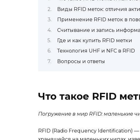
Виды RFID меток: отличия акт
Применение RFID меток в по
Считывание и запись информа
Где и как купить RFID метки
Технология UHF и NFC в RFID
Вопросы и ответы
Что такое RFID мет
Погружение в мир RFID: маленькие ч
RFID (Radio Frequency Identification
хранящейся на маленьких чипах, изве