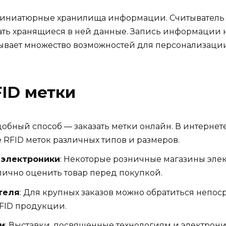
а миниатюрные хранилища информации. Считыватель 
дать хранящиеся в ней данные. Запись информации н
ывает множество возможностей для персонализаци
FID метки
добный способ — заказать метки онлайн. В интернет
RFID меток различных типов и размеров.
 электроники
: Некоторые розничные магазины эле
лично оценить товар перед покупкой.
теля
: Для крупных заказов можно обратиться непо
FID продукции.
и
: Выставки, посвященные технологиям и электрон