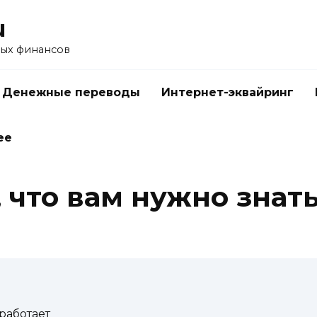
u
ых финансов
Денежные переводы
Интернет-эквайринг
ее
ё, что вам нужно знат
я
 работает