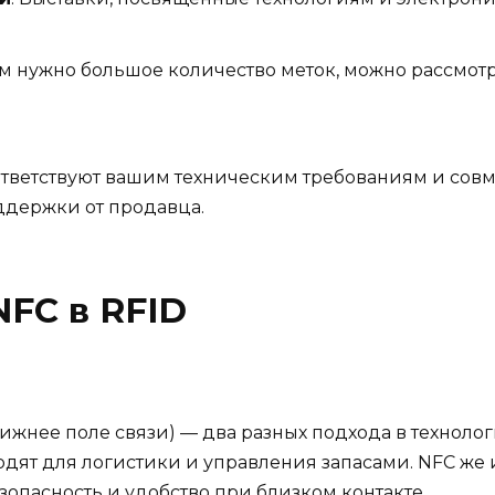
вам нужно большое количество меток, можно рассмот
оответствуют вашим техническим требованиям и со
ддержки от продавца.
NFC в RFID
лижнее поле связи) — два разных подхода в технолог
дят для логистики и управления запасами. NFC же 
зопасность и удобство при близком контакте.