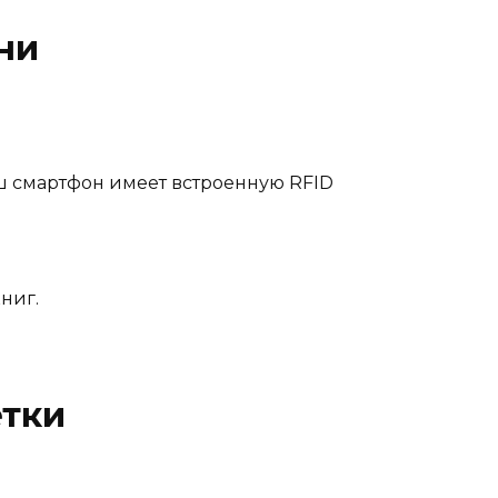
ни
аш смартфон имеет встроенную RFID
ниг.
етки