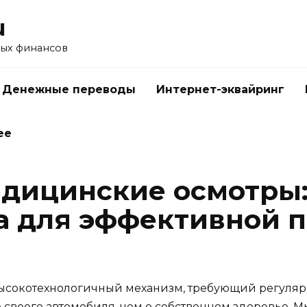
u
ых финансов
Денежные переводы
Интернет-эквайринг
ее
дицинские осмотры: 
а для эффективной 
о высокотехнологичный механизм, требующий регуля
е своего автомобиля, чем о собственном здоровье.