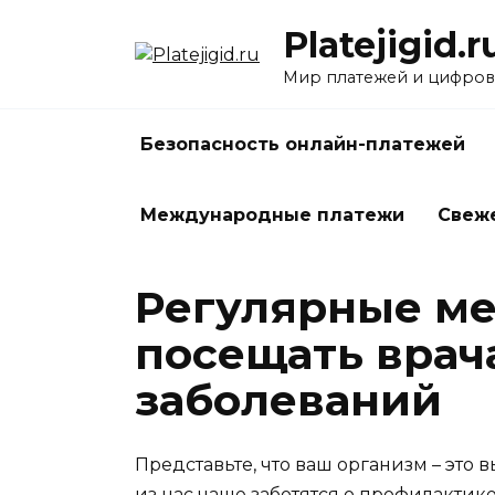
Перейти
Platejigid.r
к
содержанию
Мир платежей и цифров
Безопасность онлайн-платежей
Международные платежи
Свеж
Регулярные ме
посещать врач
заболеваний
Представьте, что ваш организм – эт
из нас чаще заботятся о профилактик