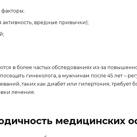
 факторы;
я активность, вредные привычки);
й;
тся в более частых обследованиях из-за повышенно
сещать гинеколога, а мужчинам после 45 лет – ре
ваний, таких как диабет или гипертония, требует б
вки лечения.
одичность медицинских о