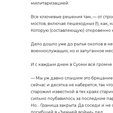
милитаризацией.
Все ключевые решения там, — от строи
мостов, включая пешеходных (!), как
Которую (составляющую) откровенно 
Дело дошло уже до рытья окопов в не
военнослужащих, но и запуганное мест
И с каждым днем в Суоми всё громче
— Мы уж давно слышим это бряцание, 
сейчас и десятка не наберется, так ч
старожил известной в тех краях стари
сильно поубавилось за последние пару
Но… Граница закрыта. Да соседи и не о
погибший в «Зимней войне» дед…