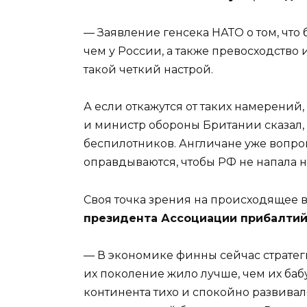
— Заявление генсека НАТО о том, что б
чем у России, а также превосходство
такой четкий настрой.
А если откажутся от таких намерений,
и министр обороны Британии сказал, 
беспилотников. Англичане уже вопроша
оправдываются, чтобы РФ не напала н
Своя точка зрения на происходящее 
президента Ассоциации прибалтий
— В экономике финны сейчас стратеги
их поколение жило лучше, чем их ба
континента тихо и спокойно развива