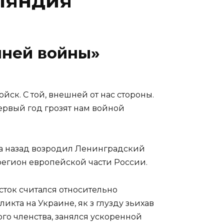
ляндия
мней войны»
йск. С той, внешней от нас стороны.
первый год грозят нам войной
а назад возродил Ленинградский
регион европейской части России.
сток считался относительно
икта на Украине, як з глузду зьихав
кого членства, занялся ускоренной