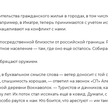
тельства гражданского жилья в городах, в том числе
, например, в Иматре, теперь принимаются с учётом
нацеливают на конфликт с нами.
посредственной близости от российской границы. Р
ное население — там, где оно ещё осталось. Собираю
 бряцают оружием.
в буквальном смысле слова — ветер доносит с той с
то, слышимость хорошая, — ответил на звонок «СП» 
ной деревни Вокнаволок. — Туристов и дачников, как
 лет. Их поток стал иссякать ещё в ковид. Думали, 
собо рвутся к нам. Кто боится, что арестуют — им там 