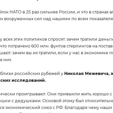
лок НАТО в 25 раз сильнее России, и что в странах а
 их вооруженных сил над нашими по всем показателя
 у всех этих политиков спросят: зачем тратили деньг
что потрачено 600 млн. фунтов стерлингов на пост
ют: зачем вы их тратили, если у нас в экономике п
а них.
вблизи российских рубежей у
Николая Межевича, э
ских исследований.
чески проигрывают. Они привыкли жить хорошо с ко
бушки с дедушками. Основой этому был относительн
лся экономический союз с РФ. Благодаря чему наши