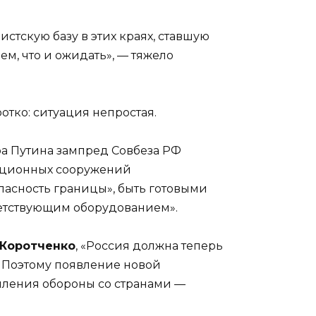
стскую базу в этих краях, ставшую
м, что и ожидать», — тяжело
отко: ситуация непростая.
ра Путина зампред Совбеза РФ
кационных сооружений
пасность границы», быть готовыми
ветствующим оборудованием».
 Коротченко
, «Россия должна теперь
. Поэтому появление новой
пления обороны со странами —