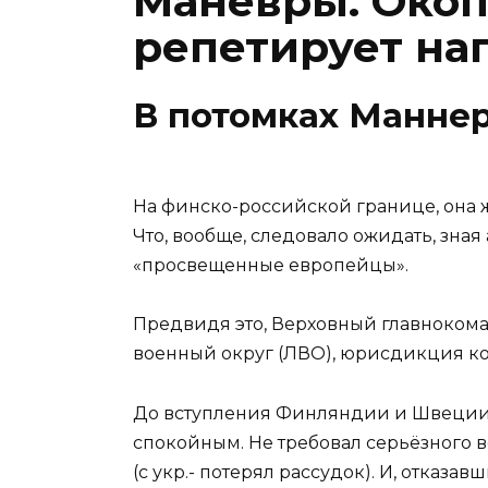
Маневры. Окоп
репетирует на
В потомках Маннер
На финско-российской границе, она же
Что, вообще, следовало ожидать, зна
«просвещенные европейцы».
Предвидя это, Верховный главноко
военный округ (ЛВО), юрисдикция ко
До вступления Финляндии и Швеции д
спокойным. Не требовал серьёзного во
(с укр.- потерял рассудок). И, отказа