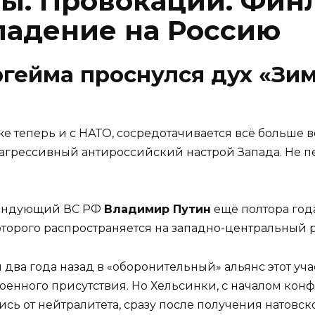
ы. Провокации. Фин
падение на Россию
гейма проснулся дух «Зи
 теперь и с НАТО, сосредотачивается всё больше во
я агрессивный антироссийский настрой Запада. Не 
мандующий ВС РФ
Владимир Путин
ещё полтора год
торого распространяется на западно-центральный 
ва года назад в «оборонительный» альянс этот уча
енного присутствия. Но Хельсинки, с началом конфл
вшись от нейтралитета, сразу после получения натовс