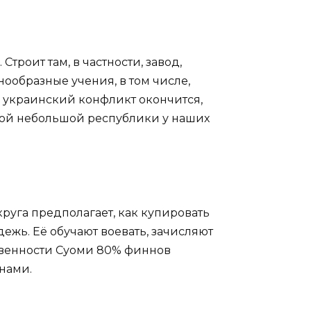
троит там, в частности, завод,
ообразные учения, в том числе,
а украинский конфликт окончится,
 этой небольшой республики у наших
руга предполагает, как купировать
ежь. Её обучают воевать, зачисляют
ственности Суоми 80% финнов
 нами.