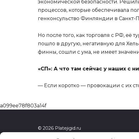
экономической безопасности. Решили, 
процессов, которые обеспечивала по
генконсульство Финляндии в Санкт-П
Но после того, как торговля с РФ, е
пошло в другую, негативную для Хель
финны, сошли с ума, не имеет значени
«СП»: А что там сейчас у наших с 
— Если коротко — провокации с их с
a099ee78f803a14f
© 2026 Platejigid.ru