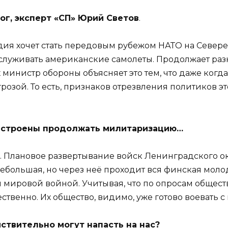
ог, эксперт «СП» Юрий Светов
.
я хочет стать передовым рубежом НАТО на Севере. С
служивать американские самолеты. Продолжает разн
 министр обороны объясняет это тем, что даже когд
угрозой. То есть, признаков отрезвления политиков
 настроены продолжать милитаризацию…
ь. Плановое развертывание войск Ленинградского ок
небольшая, но через неё проходит вся финская молод
рой мировой войной. Учитывая, что по опросам обще
ественно. Их общество, видимо, уже готово воевать с
йствительно могут напасть на нас?