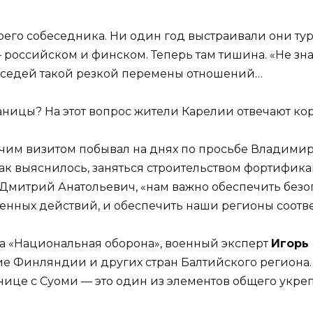
оего собеседника. Ни один год выстраивали они тури
российском и финском. Теперь там тишина. «Не знае
соседей такой резкой перемены отношений…
аницы? На этот вопрос жители Карелии отвечают кор
очим визитом побывал на днях по просьбе Владими
 как выяснилось, заняться строительством фортифи
 Дмитрий Анатольевич, «нам важно обеспечить безо
енных действий, и обеспечить наши регионы соот
ла «Национальная оборона», военный эксперт
Игорь
ие Финляндии и других стран Балтийского региона
ице с Суоми — это один из элементов общего укре