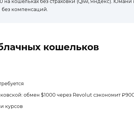
 на кошельках без страховки (Qiwi, Яндекс). Юмани 
я без компенсаций.
блачных кошельков
требуется
овской: обмен $1000 через Revolut сэкономит ₽90
и курсов