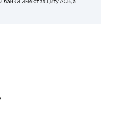
и банки имеют защиту АСВ, а
0