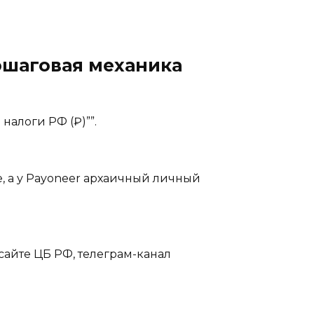
пошаговая механика
 налоги РФ (₽)””.
, а у Payoneer архаичный личный
сайте ЦБ РФ, телеграм-канал