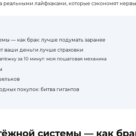
а реальными лайфхаками, которые сэкономят нервы
мы — как брак: лучше подумать заранее
ят ваши деньги лучше страховки
атёжку за 10 минут: моя пошаговая механика
ы
шельков
дных покупок: битва гигантов
ёжной системы — как бра