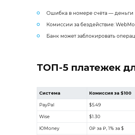
Ошибка в номере счёта — деньги
Комиссии за бездействие: WebMon
Банк может заблокировать опера
ТОП-5 платежек дл
Система
Комиссия за $100
PayPal
$5.49
Wise
$1.30
ЮMoney
0₽ за ₽, 1% за $