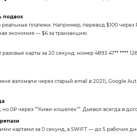
ь подвох
 реальные платежи. Например, перевод $100 через Pay
ьная экономия — $6 за транзакцию.
 разовые карты за 20 секунд: номер 4893 47** **** 128
еня взломали через старый email в 2021), Google Au
да
, но 0₽ через “”Киви-кошелёк””. Дьявол всегда в до
репахи
 картами за 0 секунд, а SWIFT — до 5 рабочих дн