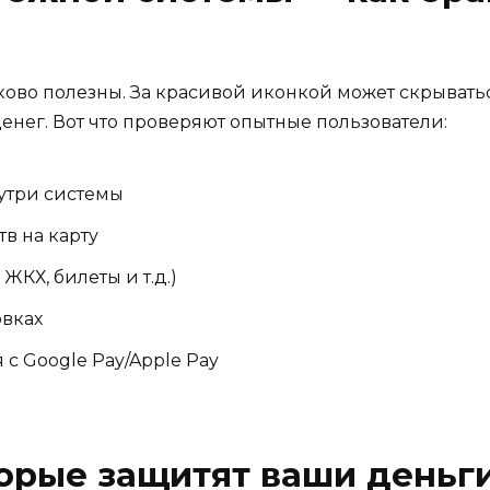
ово полезны. За красивой иконкой может скрывать
нег. Вот что проверяют опытные пользователи:
утри системы
в на карту
ЖКХ, билеты и т.д.)
вках
с Google Pay/Apple Pay
торые защитят ваши деньг