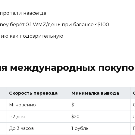
 пропали навсегда
ey берёт 0.1 WMZ/день при балансе <$100
цию как подозрительную
я международных покупок
Скорость перевода
Минималка вывода
Мгновенно
$1
1-2 дня
$20
До 3 часов
1 рубль