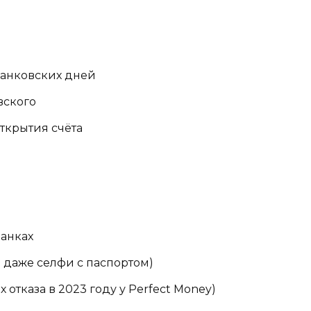
 банковских дней
вского
открытия счёта
банках
 даже селфи с паспортом)
 отказа в 2023 году у Perfect Money)