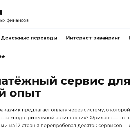
u
ых финансов
Денежные переводы
Интернет-эквайринг
ее
латёжный сервис для
й опыт
заказчик предлагает оплату через систему, о котор
з-за «подозрительной активности»? Фриланс — это не
тами из 12 стран я перепробовал десяток сервисов — 