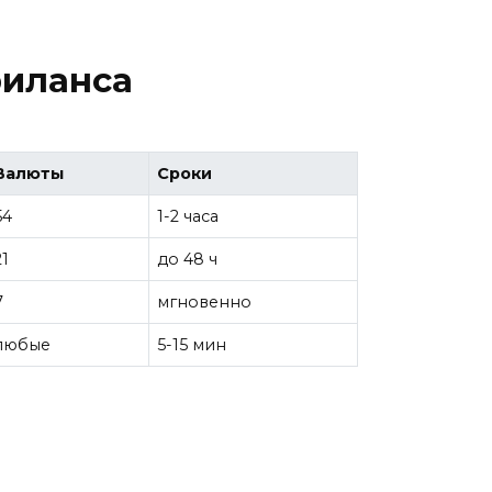
риланса
Валюты
Сроки
54
1-2 часа
21
до 48 ч
7
мгновенно
любые
5-15 мин