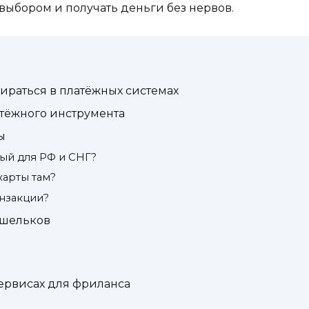
 выбором и получать деньги без нервов.
ираться в платёжных системах
атёжного инструмента
ы
ый для РФ и СНГ?
карты там?
анзакции?
ошельков
ервисах для фриланса