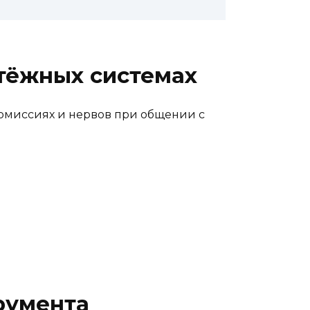
атёжных системах
комиссиях и нервов при общении с
румента