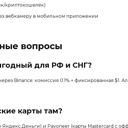
нк/криптокошелёк)
ез вебкамеру в мобильном приложении
рные вопросы
ыгодный для РФ и СНГ?
через Binance: комиссия 0.1% + фиксированная $1. Ал
кие карты там?
ндекс.Деньги) и Payoneer (карты Mastercard с оффш