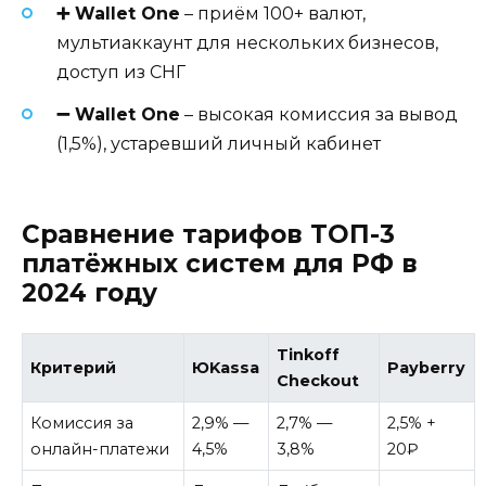
➕ Wallet One
– приём 100+ валют,
мультиаккаунт для нескольких бизнесов,
доступ из СНГ
➖ Wallet One
– высокая комиссия за вывод
(1,5%), устаревший личный кабинет
Сравнение тарифов ТОП-3
платёжных систем для РФ в
2024 году
Tinkoff
Критерий
ЮKassa
Payberry
Checkout
Комиссия за
2,9% —
2,7% —
2,5% +
онлайн-платежи
4,5%
3,8%
20₽