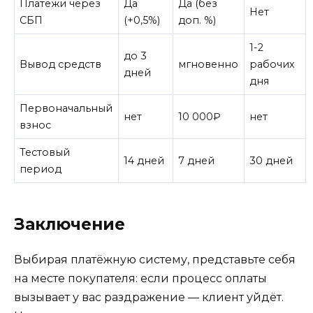
Платежи через
Да
Да (без
Нет
СБП
(+0,5%)
доп. %)
1-2
до 3
Вывод средств
мгновенно
рабочих
дней
дня
Первоначальный
нет
10 000₽
нет
взнос
Тестовый
14 дней
7 дней
30 дней
период
Заключение
Выбирая платёжную систему, представьте себя
на месте покупателя: если процесс оплаты
вызывает у вас раздражение — клиент уйдёт.