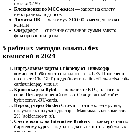
потеря 9-15%
Блокировки по MCC-кодам
— запрет на оплату
иностранных подписок
Лимиты ЦБ
— максимум $10 000 в месяц через все
каналы
Овердрафт
— списание случайной суммы вместо
фиксированной цены
5 рабочих методов оплаты без
комиссий в 2024
Виртуальные карты UnionPay от Тинькофф
—
комиссия 1,5% вместо стандартных 5-12%. Проверено
на оплате ChatGPT (подробности на tinkoff.ru/cards/debit-
cards/unionpay-virtual/).
Криптокарты Bybit
— пополняете BTC, платите в
евро. Нет ограничений по гео. Официальный сайт:
bybit.com/ru-RU/cards.
Перевод через Golden Crown
— отправляете рубли,
получатель получает доллары. Максимальная комиссия
2% (goldencrown.ru).
Счёт в юанях на Interactive Brokers
— конвертация по
биржевому курсу. Подходит для выплат от зарубежных
заказчиков.