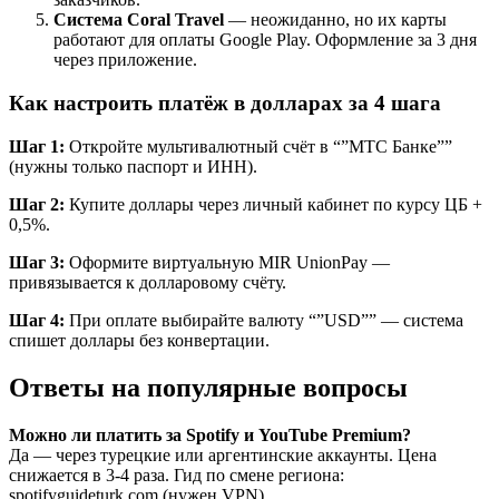
Система Coral Travel
— неожиданно, но их карты
работают для оплаты Google Play. Оформление за 3 дня
через приложение.
Как настроить платёж в долларах за 4 шага
Шаг 1:
Откройте мультивалютный счёт в “”МТС Банке””
(нужны только паспорт и ИНН).
Шаг 2:
Купите доллары через личный кабинет по курсу ЦБ +
0,5%.
Шаг 3:
Оформите виртуальную MIR UnionPay —
привязывается к долларовому счёту.
Шаг 4:
При оплате выбирайте валюту “”USD”” — система
спишет доллары без конвертации.
Ответы на популярные вопросы
Можно ли платить за Spotify и YouTube Premium?
Да — через турецкие или аргентинские аккаунты. Цена
снижается в 3-4 раза. Гид по смене региона:
spotifyguideturk.com (нужен VPN).