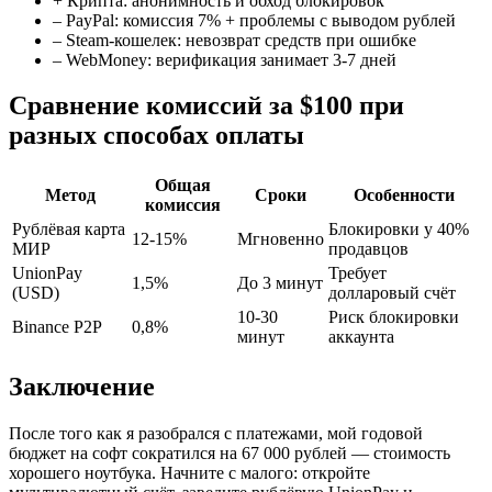
+ Крипта: анонимность и обход блокировок
– PayPal: комиссия 7% + проблемы с выводом рублей
– Steam-кошелек: невозврат средств при ошибке
– WebMoney: верификация занимает 3-7 дней
Сравнение комиссий за $100 при
разных способах оплаты
Общая
Метод
Сроки
Особенности
комиссия
Рублёвая карта
Блокировки у 40%
12-15%
Мгновенно
МИР
продавцов
UnionPay
Требует
1,5%
До 3 минут
(USD)
долларовый счёт
10-30
Риск блокировки
Binance P2P
0,8%
минут
аккаунта
Заключение
После того как я разобрался с платежами, мой годовой
бюджет на софт сократился на 67 000 рублей — стоимость
хорошего ноутбука. Начните с малого: откройте