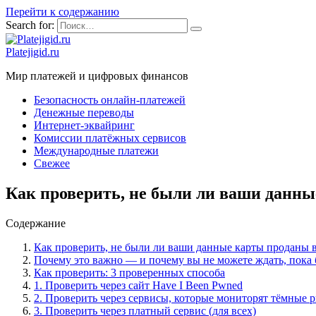
Перейти к содержанию
Search for:
Platejigid.ru
Мир платежей и цифровых финансов
Безопасность онлайн-платежей
Денежные переводы
Интернет-эквайринг
Комиссии платёжных сервисов
Международные платежи
Свежее
Как проверить, не были ли ваши данны
Содержание
Как проверить, не были ли ваши данные карты проданы 
Почему это важно — и почему вы не можете ждать, пока 
Как проверить: 3 проверенных способа
1. Проверить через сайт Have I Been Pwned
2. Проверить через сервисы, которые мониторят тёмные 
3. Проверить через платный сервис (для всех)