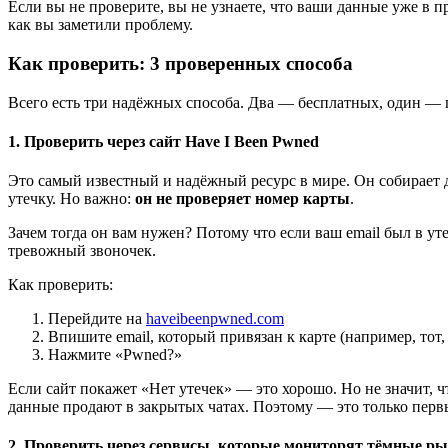
Если вы не проверите, вы не узнаете, что ваши данные уже в п
как вы заметили проблему.
Как проверить: 3 проверенных способа
Всего есть три надёжных способа. Два — бесплатных, один — 
1. Проверить через сайт Have I Been Pwned
Это самый известный и надёжный ресурс в мире. Он собирает да
утечку. Но важно:
он не проверяет номер карты
.
Зачем тогда он вам нужен? Потому что если ваш email был в у
тревожный звоночек.
Как проверить:
Перейдите на
haveibeenpwned.com
Впишите email, который привязан к карте (например, тот
Нажмите «Pwned?»
Если сайт покажет «Нет утечек» — это хорошо. Но не значит, 
данные продают в закрытых чатах. Поэтому — это только перв
2. Проверить через сервисы, которые мониторят тёмные р