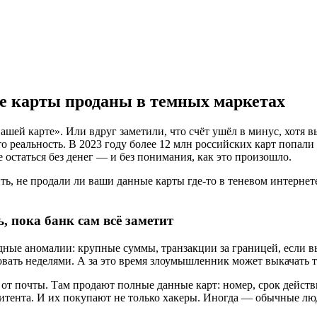
е карты проданы в темных маркетах
ашей карте». Или вдруг заметили, что счёт ушёл в минус, хотя 
о реальность. В 2023 году более 12 млн российских карт попали 
е остаться без денег — и без понимания, как это произошло.
ть, не продали ли ваши данные карты где-то в теневом интернет
, пока банк сам всё заметит
дные аномалии: крупные суммы, транзакции за границей, если вы
овать неделями. А за это время злоумышленник может выкачать 
от почты. Там продают полные данные карт: номер, срок действи
митента. И их покупают не только хакеры. Иногда — обычные люд