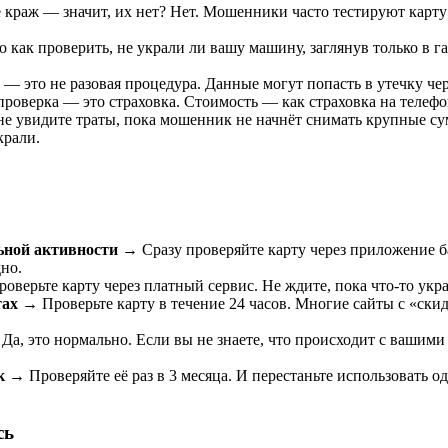
е краж — значит, их нет? Нет. Мошенники часто тестируют карту
то как проверить, не украли ли вашу машину, заглянув только в 
 — это не разовая процедура. Данные могут попасть в утечку чер
 проверка — это страховка. Стоимость — как страховка на телеф
не увидите траты, пока мошенник не начнёт снимать крупные с
крали.
ьной активности
→ Сразу проверяйте карту через приложение б
дно.
верьте карту через платный сервис. Не ждите, пока что-то украд
тах
→ Проверьте карту в течение 24 часов. Многие сайты с «ск
Да, это нормально. Если вы не знаете, что происходит с вашими
к
→ Проверяйте её раз в 3 месяца. И перестаньте использовать од
сь