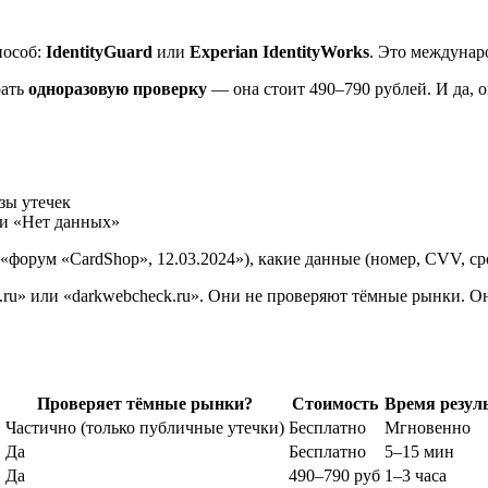
пособ:
IdentityGuard
или
Experian IdentityWorks
. Это междунар
рать
одноразовую проверку
— она стоит 490–790 рублей. И да, о
зы утечек
ли «Нет данных»
орум «CardShop», 12.03.2024»), какие данные (номер, CVV, сро
.ru» или «darkwebcheck.ru». Они не проверяют тёмные рынки. О
?
Проверяет тёмные рынки?
Стоимость
Время резул
Частично (только публичные утечки)
Бесплатно
Мгновенно
Да
Бесплатно
5–15 мин
Да
490–790 руб
1–3 часа