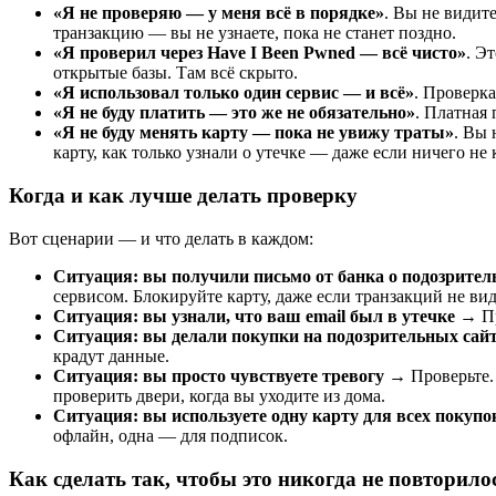
«Я не проверяю — у меня всё в порядке»
. Вы не видит
транзакцию — вы не узнаете, пока не станет поздно.
«Я проверил через Have I Been Pwned — всё чисто»
. Э
открытые базы. Там всё скрыто.
«Я использовал только один сервис — и всё»
. Проверка
«Я не буду платить — это же не обязательно»
. Платная
«Я не буду менять карту — пока не увижу траты»
. Вы 
карту, как только узнали о утечке — даже если ничего не 
Когда и как лучше делать проверку
Вот сценарии — и что делать в каждом:
Ситуация: вы получили письмо от банка о подозрител
сервисом. Блокируйте карту, даже если транзакций не ви
Ситуация: вы узнали, что ваш email был в утечке
→ Про
Ситуация: вы делали покупки на подозрительных сай
крадут данные.
Ситуация: вы просто чувствуете тревогу
→ Проверьте. 
проверить двери, когда вы уходите из дома.
Ситуация: вы используете одну карту для всех покупо
офлайн, одна — для подписок.
Как сделать так, чтобы это никогда не повторило