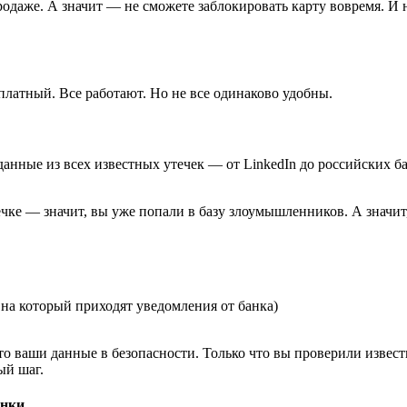
родаже. А значит — не сможете заблокировать карту вовремя. И 
платный. Все работают. Но не все одинаково удобны.
нные из всех известных утечек — от LinkedIn до российских бан
течке — значит, вы уже попали в базу злоумышленников. А значи
, на который приходят уведомления от банка)
что ваши данные в безопасности. Только что вы проверили изве
ый шаг.
ынки