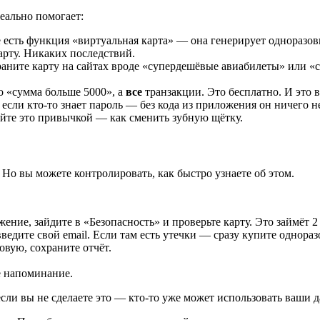
еально помогает:
 есть функция «виртуальная карта» — она генерирует одноразов
арту. Никаких последствий.
раните карту на сайтах вроде «супердешёвые авиабилеты» или «
ко «сумма больше 5000», а
все
транзакции. Это бесплатно. И это 
 если кто-то знает пароль — без кода из приложения он ничего не
айте это привычкой — как сменить зубную щётку.
 Но вы можете контролировать, как быстро узнаете об этом.
ние, зайдите в «Безопасность» и проверьте карту. Это займёт 2
 введите свой email. Если там есть утечки — сразу купите однораз
овую, сохраните отчёт.
е напоминание.
если вы не сделаете это — кто-то уже может использовать ваши д