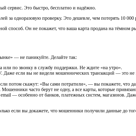
й сервис. Это быстро, бесплатно и надёжно.
лей за одноразовую проверку. Это дешевле, чем потерять 10 000 
ной способ. Он не покажет, что ваша карта продана на тёмном р
ынке» — не паникуйте. Делайте так:
 или по звонку в службу поддержки. Не ждите «на утро».
Даже если вы не видели мошеннических транзакций — это не зн
Если потом скажут: «Вы сами потратили», — вы покажете, что д
l. Мошенники часто берут не одну, а все карты, которые привязан
 email — особенно от банков, платежных систем, магазинов. Даже
олько если вы докажете, что мошенники получили данные до того