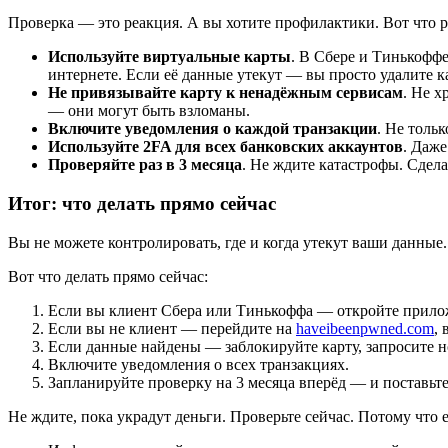
Проверка — это реакция. А вы хотите профилактики. Вот что р
Используйте виртуальные карты
. В Сбере и Тинькоффе
интернете. Если её данные утекут — вы просто удалите к
Не привязывайте карту к ненадёжным сервисам
. Не х
— они могут быть взломаны.
Включите уведомления о каждой транзакции
. Не толь
Используйте 2FA для всех банковских аккаунтов
. Даже
Проверяйте раз в 3 месяца
. Не ждите катастрофы. Сдел
Итог: что делать прямо сейчас
Вы не можете контролировать, где и когда утекут ваши данные.
Вот что делать прямо сейчас:
Если вы клиент Сбера или Тинькоффа — откройте приложе
Если вы не клиент — перейдите на
haveibeenpwned.com
,
Если данные найдены — заблокируйте карту, запросите н
Включите уведомления о всех транзакциях.
Запланируйте проверку на 3 месяца вперёд — и поставьт
Не ждите, пока украдут деньги. Проверьте сейчас. Потому что 