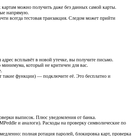
к картам можно получить даже без данных самой карты.
ные напрямую.
очти всегда тестовая транзакция. Следом может прийти
 адрес всплывёт в новой утечке, вы получите письмо.
минимума, который не критичен для вас.
.
т такие функции) — подключите её. Это бесплатно и
роверки выписок. Плюс уведомления от банка.
MPeddle и аналоги). Расходы на проверку символические по
едленно: полная ротация паролей, блокировка карт, проверка