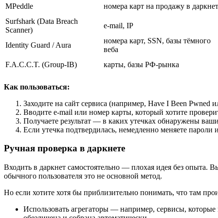
MPeddle
номера карт на продажу в даркне
Surfshark (Data Breach
e-mail, IP
Scanner)
номера карт, SSN, базы тёмного
Identity Guard / Aura
веба
F.A.C.C.T. (Group-IB)
карты, базы РФ-рынка
Как пользоваться:
Заходите на сайт сервиса (например, Have I Been Pwned и
Вводите e-mail или номер карты, который хотите провери
Получаете результат — в каких утечках обнаружены ваш
Если утечка подтвердилась, немедленно меняете пароли и
Ручная проверка в даркнете
Входить в даркнет самостоятельно — плохая идея без опыта. В
обычного пользователя это не основной метод.
Но если хотите хотя бы приблизительно понимать, что там прои
Использовать агрегаторы — например, сервисы, которые
обезличена и собрана автоматически.