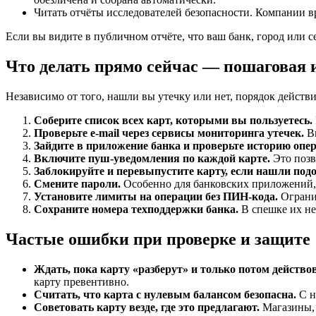
Читать отчёты исследователей безопасности. Компании вро
Если вы видите в публичном отчёте, что ваш банк, город или с
Что делать прямо сейчас — пошаговая
Независимо от того, нашли вы утечку или нет, порядок действ
Соберите список всех карт, которыми вы пользуетесь.
Проверьте e-mail через сервисы мониторинга утечек.
Вв
Зайдите в приложение банка и проверьте историю опе
Включите пуш-уведомления по каждой карте.
Это позво
Заблокируйте и перевыпустите карту, если нашли под
Смените пароли.
Особенно для банковских приложений, п
Установите лимиты на операции без ПИН-кода.
Огранич
Сохраните номера техподдержки банка.
В спешке их нел
Частые ошибки при проверке и защите
Ждать, пока карту «разберут» и только потом действо
карту превентивно.
Считать, что карта с нулевым балансом безопасна.
С н
Советовать карту везде, где это предлагают.
Магазины, 