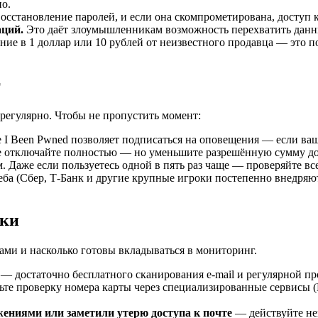
но.
осстановление паролей, и если она скомпрометирована, доступ 
аций.
Это даёт злоумышленникам возможность перехватить дан
ие в 1 доллар или 10 рублей от неизвестного продавца — это п
г
 регулярно. Чтобы не пропустить момент:
 I Been Pwned позволяет подписаться на оповещения — если ваш
е отключайте полностью — но уменьшите разрешённую сумму до 
. Даже если пользуетесь одной в пять раз чаще — проверяйте все
еба (Сбер, Т-Банк и другие крупные игроки постепенно внедряю
рки
тами и насколько готовы вкладываться в мониторинг.
— достаточно бесплатного сканирования e-mail и регулярной п
те проверку номера карты через специализированные сервисы (
ениями или заметили утерю доступа к почте
— действуйте нем