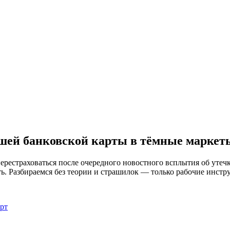
ашей банковской карты в тёмные маркет
ерестраховаться после очередного новостного всплытия об утечк
ать. Разбираемся без теории и страшилок — только рабочие инст
арт