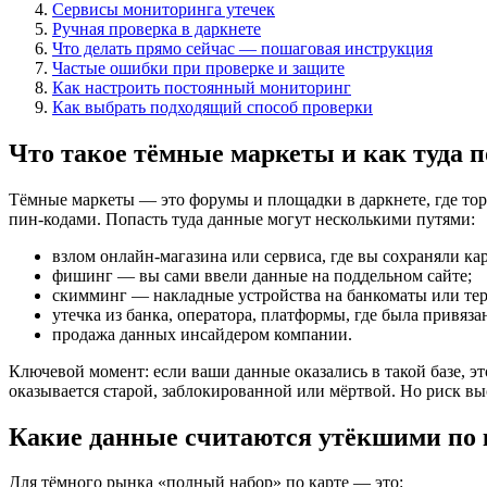
Сервисы мониторинга утечек
Ручная проверка в даркнете
Что делать прямо сейчас — пошаговая инструкция
Частые ошибки при проверке и защите
Как настроить постоянный мониторинг
Как выбрать подходящий способ проверки
Что такое тёмные маркеты и как туда 
Тёмные маркеты — это форумы и площадки в даркнете, где то
пин-кодами. Попасть туда данные могут несколькими путями:
взлом онлайн-магазина или сервиса, где вы сохраняли кар
фишинг — вы сами ввели данные на поддельном сайте;
скимминг — накладные устройства на банкоматы или те
утечка из банка, оператора, платформы, где была привязан
продажа данных инсайдером компании.
Ключевой момент: если ваши данные оказались в такой базе, эт
оказывается старой, заблокированной или мёртвой. Но риск в
Какие данные считаются утёкшими по 
Для тёмного рынка «полный набор» по карте — это: