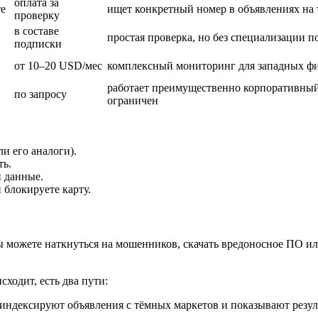
оплата за
те
ищет конкретный номер в объявлениях на
проверку
в составе
простая проверка, но без специализации п
подписки
от 10–20 USD/мес
комплексный мониторинг для западных ф
работает преимущественно корпоративный
по запросу
ограничен
ли его аналоги).
ть.
и данные.
 блокируете карту.
ы можете наткнуться на мошенников, скачать вредоносное ПО ил
сходит, есть два пути:
 индексируют объявления с тёмных маркетов и показывают резу