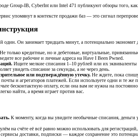
де Group-IB, CyberInt или Intel 471 публикуют обзоры того, каки
ервис упомянут в контексте продажи баз — это сигнал перепрове
 инструкция
ий один. Он занимает тридцать минут, а потенциально экономит 
Не только кредитные, но и дебетовые, виртуальные, привязанные
едите все рабочие и личные адреса на Have I Been Pwned.
раций.
Ищите мелкие списания 1–10 рублей или их эквиваленты
ляет увидеть списание за секунды, а не через день.
озрительное или подтверждённую утечку.
Не ждите, пока спиш
очты и агрегаторов платежей. Если используете одни и те же п
ьте бесконтактную оплату, если она вам не нужна на постоянно
егко найти, а время играет против вас.
вать.
К моменту, когда вы увидите необычные списания, деньги 
улём на счёте её всё равно можно использовать для регистраций
сервисы доставки, подписки — каждое сохранение это потенциа