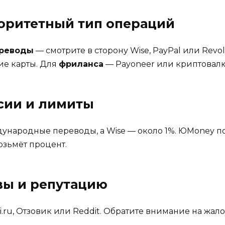
иоритетный тип операций
реводы
— смотрите в сторону Wise, PayPal или Revo
ие карты. Для
фриланса
— Payoneer или криптовал
ссии и лимиты
дународные переводы, а Wise — около 1%. ЮMoney п
озьмёт процент.
вы и репутацию
.ru, Отзовик или Reddit. Обратите внимание на жал