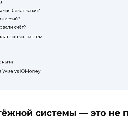
ы
самая безопасная?
комиссий?
ровали счёт?
платёжных систем
ньги)
s Wise vs ЮMoney
ёжной системы — это не 