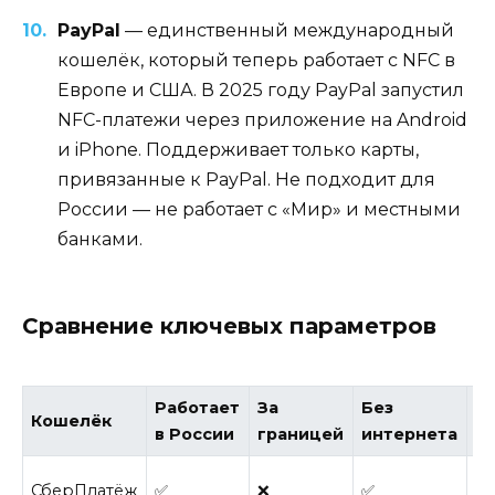
PayPal
— единственный международный
кошелёк, который теперь работает с NFC в
Европе и США. В 2025 году PayPal запустил
NFC-платежи через приложение на Android
и iPhone. Поддерживает только карты,
привязанные к PayPal. Не подходит для
России — не работает с «Мир» и местными
банками.
Сравнение ключевых параметров
Работает
За
Без
П
Кошелёк
в России
границей
интернета
«
СберПлатёж
✅
❌
✅
✅