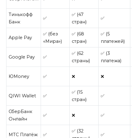
Тинькофф
✅ (47
✅
✅
✅
Банк
стран)
✅ (без
✅ (68
✅ (5
Apple Pay
❌
«Мира»)
стран)
платежей)
✅ (62
✅ (3
Google Pay
✅
✅
страны)
платежа)
ЮMoney
✅
❌
❌
✅
✅ (15
QIWI Wallet
✅
✅
✅
стран)
СберБанк
✅
❌
✅
✅
Онлайн
✅ (32
МТС Платёж
✅
✅
✅