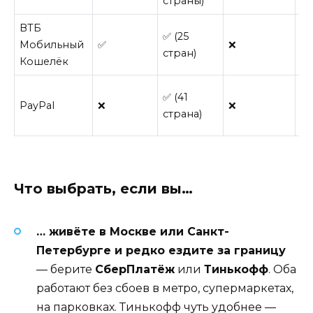
страны)
ВТБ
✅ (25
Мобильный
✅
❌
✅
стран)
Кошелёк
✅ (41
PayPal
❌
❌
❌
страна)
Что выбрать, если вы…
… живёте в Москве или Санкт-
Петербурге и редко ездите за границу
— берите
СберПлатёж
или
Тинькофф
. Оба
работают без сбоев в метро, супермаркетах,
на парковках. Тинькофф чуть удобнее —