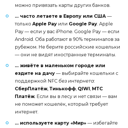
можно привязать карты других банков.
… часто летаете в Европу или США
—
только
Apple Pay
или
Google Pay
. Apple
Pay — если у вас iPhone. Google Pay — если
Android. Оба работают в 90% терминалов за
рубежом. Не берите российские кошельки
— они не видят иностранные терминалы.
… живёте в маленьком городе или
ездите на дачу
— выбирайте кошельки с
поддержкой NFC
без интернета
:
СберПлатёж
,
Тинькофф
,
QIWI
,
МТС
Платёж
. Если вы в лесу и нет связи — вам
не поможет кошелёк, который требует
интернет.
… используете карту «Мир»
— избегайте