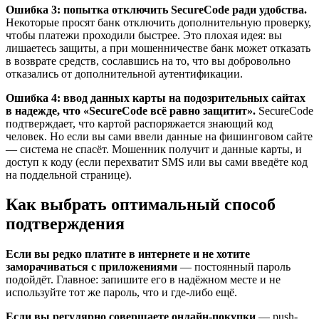
Ошибка 3: попытка отключить SecureCode ради удобства.
Некоторые просят банк отключить дополнительную проверку,
чтобы платежи проходили быстрее. Это плохая идея: вы
лишаетесь защиты, а при мошенничестве банк может отказать
в возврате средств, сославшись на то, что вы добровольно
отказались от дополнительной аутентификации.
Ошибка 4: ввод данных карты на подозрительных сайтах
в надежде, что «SecureCode всё равно защитит».
SecureCode
подтверждает, что картой распоряжается знающий код
человек. Но если вы сами ввели данные на фишинговом сайте
— система не спасёт. Мошенник получит и данные карты, и
доступ к коду (если перехватит SMS или вы сами введёте код
на поддельной странице).
Как выбрать оптимальный способ
подтверждения
Если вы редко платите в интернете и не хотите
заморачиваться с приложениями
— постоянный пароль
подойдёт. Главное: запишите его в надёжном месте и не
используйте тот же пароль, что и где-либо ещё.
Если вы регулярно совершаете онлайн-покупки
— push-