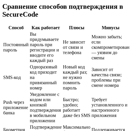
Сравнение способов подтверждения в
SecureCode
Способ
Как работает
Плюсы
Минусы
Вы
Можно забыть;
придумываете
Не зависит
если
Постоянный
пароль при
от связи и
скомпрометирован
пароль
регистрации и
телефона
— уязвим до
вводите его
смены
каждый раз
Одноразовый
Новый код
Зависит от
код приходит
каждый раз;
качества связи;
SMS-код
на
не нужно
проблемы при
привязанный
помнить
смене номера
номер
пароль
Уведомление с
кодом или
Быстро;
Требует
Push через
кнопкой
удобно;
установленного и
приложение
подтверждения
работает
настроенного
банка
в мобильном
даже без SMS
приложения
приложении
Подтверждение
Максимально
Биометрия
Поддерживается