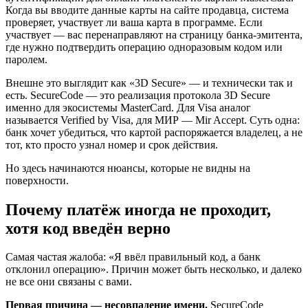
Когда вы вводите данные карты на сайте продавца, система
проверяет, участвует ли ваша карта в программе. Если
участвует — вас перенаправляют на страницу банка-эмитента,
где нужно подтвердить операцию одноразовым кодом или
паролем.
Внешне это выглядит как «3D Secure» — и технически так и
есть. SecureCode — это реализация протокола 3D Secure
именно для экосистемы MasterCard. Для Visa аналог
называется Verified by Visa, для МИР — Mir Accept. Суть одна:
банк хочет убедиться, что картой распоряжается владелец, а не
тот, кто просто узнал номер и срок действия.
Но здесь начинаются нюансы, которые не видны на
поверхности.
Почему платёж иногда не проходит,
хотя код введён верно
Самая частая жалоба: «Я ввёл правильный код, а банк
отклонил операцию». Причин может быть несколько, и далеко
не все они связаны с вами.
Первая причина — несовпадение имени.
SecureCode