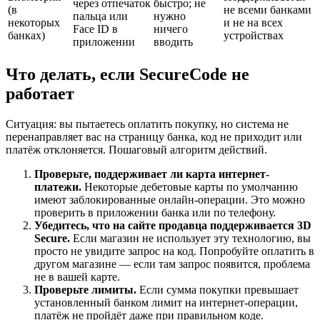
через отпечаток
быстро; не
(в
не всеми банками
пальца или
нужно
некоторых
и не на всех
Face ID в
ничего
банках)
устройствах
приложении
вводить
Что делать, если SecureCode не
работает
Ситуация: вы пытаетесь оплатить покупку, но система не
перенаправляет вас на страницу банка, код не приходит или
платёж отклоняется. Пошаговый алгоритм действий.
Проверьте, поддерживает ли карта интернет-
платежи.
Некоторые дебетовые карты по умолчанию
имеют заблокированные онлайн-операции. Это можно
проверить в приложении банка или по телефону.
Убедитесь, что на сайте продавца поддерживается 3D
Secure.
Если магазин не использует эту технологию, вы
просто не увидите запрос на код. Попробуйте оплатить в
другом магазине — если там запрос появится, проблема
не в вашей карте.
Проверьте лимиты.
Если сумма покупки превышает
установленный банком лимит на интернет-операции,
платёж не пройдёт даже при правильном коде.