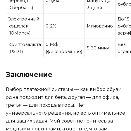
перевод
0-1,5%
минуты до
рубл
(Сбербанк)
3 дней
Электронный
До 15
кошелёк
0-2%
Мгновенно
рубле
(ЮMoney)
вери
Криптовалюта
0,1-5$
Без
5-30 минут
(USDT)
(фиксированно)
огра
Заключение
Выбор платёжной системы — как выбор обуви:
одна подходит для бега, другая — для офиса,
третья — для похода в горы. Нет
универсального решения, но есть оптимальное
для ваших задач. Мой совет: не гонитесь за
модными новинками, а оцените, что вам