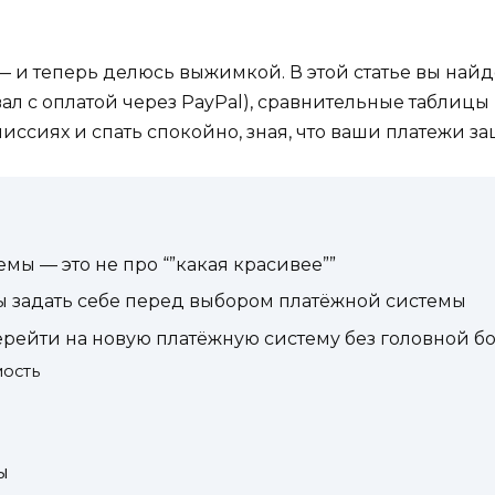
 и теперь делюсь выжимкой. В этой статье вы найдё
л с оплатой через PayPal), сравнительные таблицы
омиссиях и спать спокойно, зная, что ваши платежи 
мы — это не про “”какая красивее””
ы задать себе перед выбором платёжной системы
ерейти на новую платёжную систему без головной б
мость
ы