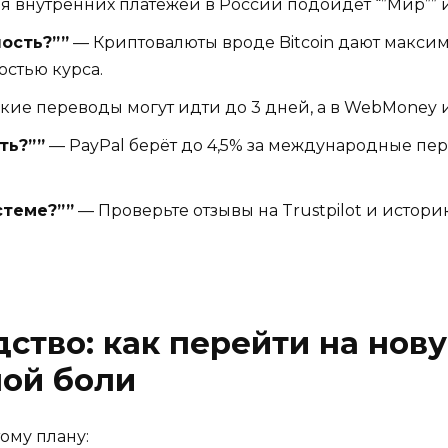
ля внутренних платежей в России подойдёт “”Мир”” 
ость?””
— Криптовалюты вроде Bitcoin дают макси
остью курса.
ие переводы могут идти до 3 дней, а в WebMoney и
ть?””
— PayPal берёт до 4,5% за международные пере
стеме?””
— Проверьте отзывы на Trustpilot и истори
ство: как перейти на но
ной боли
ому плану: