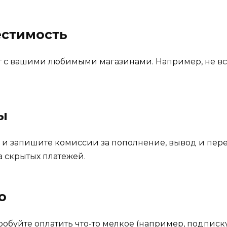
естимость
ает с вашими любимыми магазинами. Например, не 
ы
и) и запишите комиссии за пополнение, вывод и пе
а скрытых платежей.
о
обуйте оплатить что-то мелкое (например, подписку н