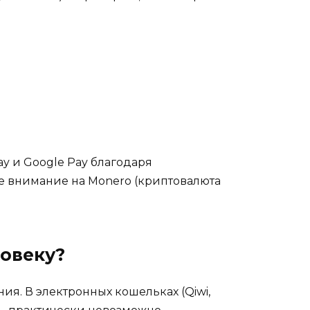
ay и Google Pay благодаря
е внимание на Monero (криптовалюта
ловеку?
ия. В электронных кошельках (Qiwi,