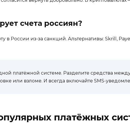
 согласится вернуть добровольно. В криптовалютах
ирует счета россиян?
ту в России из-за санкций. Альтернативы: Skrill, P
одной платёжной системе. Разделите средства между
вке или взломе. И всегда включайте SMS-уведомлен
опулярных платёжных сис