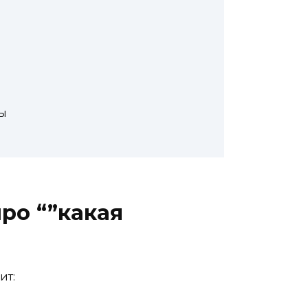
ты
ро “”какая
ит: