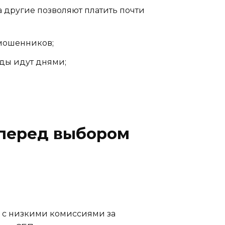
а другие позволяют платить почти
мошенников;
ды идут днями;
 перед выбором
ы с низкими комиссиями за