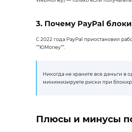
WebMoney) — только если получатель
3. Почему PayPal блок
С 2022 года PayPal приостановил рабо
“”ЮMoney””.
Никогда не храните все деньги в 
минимизируете риски при блокиро
Плюсы и минусы п