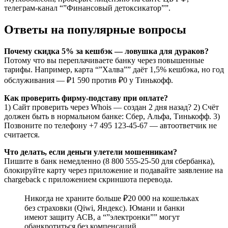
телеграм-канал “”Финансовый детоксикатор””.
Ответы на популярные вопросы
Почему скидка 5% за кешбэк — ловушка для дураков?
Потому что вы переплачиваете банку через повышенные
тарифы. Например, карта “”Халва”” даёт 1,5% кешбэка, но год
обслуживания — ₽1 590 против ₽0 у Тинькофф.
Как проверить фирму-подставу при оплате?
1) Сайт проверить через Whois — создан 2 дня назад? 2) Счёт
должен быть в нормальном банке: Сбер, Альфа, Тинькофф. 3)
Позвоните по телефону +7 495 123-45-67 — автоответчик не
считается.
Что делать, если деньги улетели мошенникам?
Пишите в банк немедленно (8 800 555-25-50 для сбербанка),
блокируйте карту через приложение и подавайте заявление на
chargeback с приложением скриншота перевода.
Никогда не храните больше ₽20 000 на кошельках
без страховки (Qiwi, Яндекс). Юмани и банки
имеют защиту АСВ, а “”электронки”” могут
обанкротиться без компенсаций.