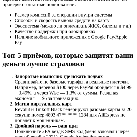
проверяют опытные пользователи:
Размер комиссий за операции внутри системы
Способы и скорость вывода средств на карту
Экосистема (можно ли оплачивать ЖКХ, билеты и т.д.)
Качество поддержки при блокировках
Наличие мобильного приложения с Google Pay/Apple
Pay
Топ-5 приёмов, которые защитят ваши
деньги лучше страховки
Запоротые комиссии: где искать подвох
Сравнивайте не базовые тарифы, а реальные платежи.
Например, перевод $100 через PayPal обойдётся в $4.99
+ 3.49%, а через Wise — 1,3% от суммы. Реальная
экономия — $6 за транзакцию.
Магия виртуальных карт
Revolut и Tinkoff Black генерируют разовые карты за 20
секунд: номер 4893 47** **** 1284 для AliExpress не
попадёт к мошенникам.
Двойной пароль — ваш щит
Подключите 2FA везде: SMS-код (меня взломали через
старый email в 2021), Google Authenticator или