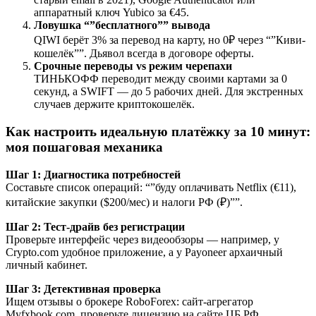
аппаратный ключ Yubico за €45.
Ловушка “”бесплатного”” вывода
QIWI берёт 3% за перевод на карту, но 0₽ через “”Киви-
кошелёк””. Дьявол всегда в договоре оферты.
Срочные переводы vs режим черепахи
ТИНЬКОФФ переводит между своими картами за 0
секунд, а SWIFT — до 5 рабочих дней. Для экстренных
случаев держите криптокошелёк.
Как настроить идеальную платёжку за 10 минут:
моя пошаговая механика
Шаг 1: Диагностика потребностей
Составьте список операций: “”буду оплачивать Netflix (€11),
китайские закупки ($200/мес) и налоги РФ (₽)””.
Шаг 2: Тест-драйв без регистрации
Проверьте интерфейс через видеообзоры — например, у
Crypto.com удобное приложение, а у Payoneer архаичный
личный кабинет.
Шаг 3: Детективная проверка
Ищем отзывы о брокере RoboForex: сайт-агрегатор
Myfxbook.com, проверьте лицензию на сайте ЦБ РФ,