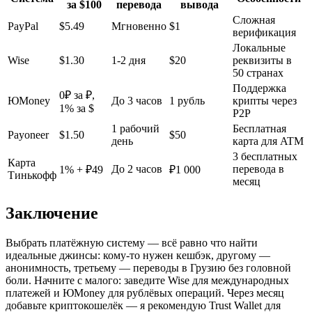
за $100
перевода
вывода
Сложная
PayPal
$5.49
Мгновенно
$1
верификация
Локальные
Wise
$1.30
1-2 дня
$20
реквизиты в
50 странах
Поддержка
0₽ за ₽,
ЮMoney
До 3 часов
1 рубль
крипты через
1% за $
P2P
1 рабочий
Бесплатная
Payoneer
$1.50
$50
день
карта для ATM
3 бесплатных
Карта
До 2 часов
перевода в
1% + ₽49
₽1 000
Тинькофф
месяц
Заключение
Выбрать платёжную систему — всё равно что найти
идеальные джинсы: кому-то нужен кешбэк, другому —
анонимность, третьему — переводы в Грузию без головной
боли. Начните с малого: заведите Wise для международных
платежей и ЮMoney для рублёвых операций. Через месяц
добавьте криптокошелёк — я рекомендую Trust Wallet для