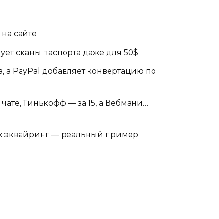
 на сайте
бует сканы паспорта даже для 50$
а, а PayPal добавляет конвертацию по
чате, Тинькофф — за 15, а Вебмани…
 их эквайринг — реальный пример