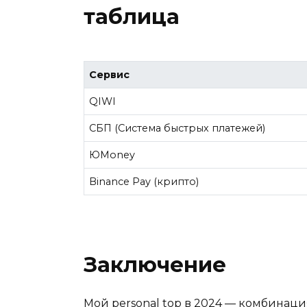
таблица
Сервис
QIWI
СБП (Система быстрых платежей)
ЮMoney
Binance Pay (крипто)
Заключение
Мой personal top в 2024 — комбинац