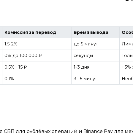
Комиссия за перевод
Время вывода
Осо
1.5-2%
до 5 минут
Лими
0% до 100 000 ₽
секунды
Толь
0.5% +15 ₽
1-3 дня
+3% 
0.1%
3-15 минут
Необ
ия СБП для рублёвых операций и Binance Pay для ме