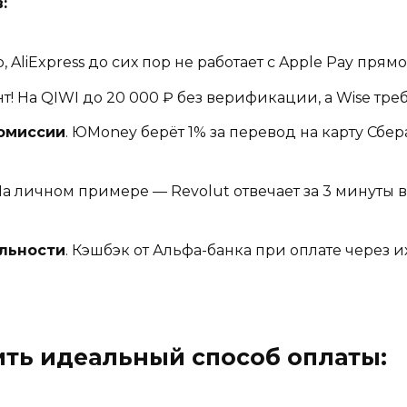
:
AliExpress до сих пор не работает с Apple Pay прямо
т! На QIWI до 20 000 ₽ без верификации, а Wise тре
омиссии
. ЮMoney берёт 1% за перевод на карту Сбер
а личном примере — Revolut отвечает за 3 минуты в 
льности
. Кэшбэк от Альфа-банка при оплате через
ить идеальный способ оплаты: