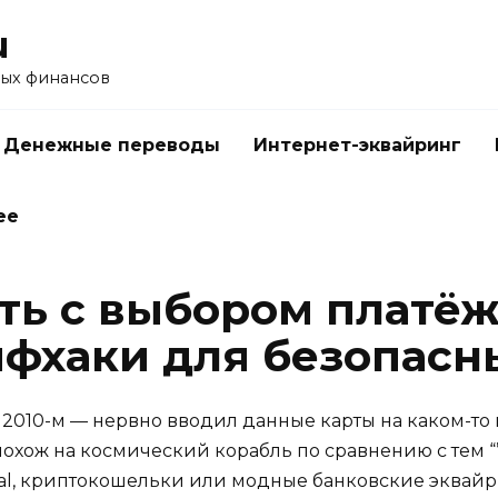
u
ых финансов
Денежные переводы
Интернет-эквайринг
ее
ать с выбором платё
йфхаки для безопасн
2010-м — нервно вводил данные карты на каком-то
похож на космический корабль по сравнению с тем 
l, криптокошельки или модные банковские эквайр