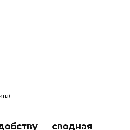
й
иты)
добству — сводная