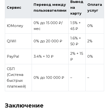
Вывод
Перевод между
Оплата
Сервис
на
пользователями
услуг
карту
0% до 15 000 ₽/
1.5% +
ЮMoney
0%
мес
45 ₽
1.6% +
QIWI
0% до 20 000 ₽
2%
50 ₽
2% + 15
PayPal
3.4% + 10 ₽
0%
₽
СБП
(Система
0% до 100 000 ₽
–
–
быстрых
платежей)
Заключение