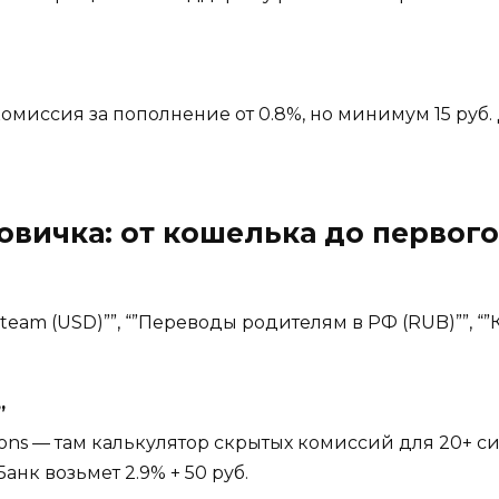
комиссия за пополнение от 0.8%, но минимум 15 руб. 
вичка: от кошелька до первог
Steam (USD)””, “”Переводы родителям в РФ (RUB)””, “
”
ssions — там калькулятор скрытых комиссий для 20+ 
анк возьмет 2.9% + 50 руб.