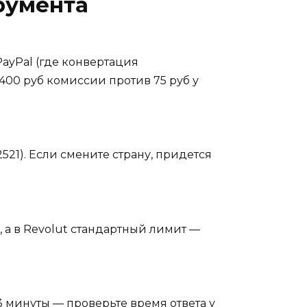
румента
ayPal (где конвертация
400 руб комиссии против 75 руб у
21). Если смените страну, придется
, а в Revolut стандартный лимит —
3 минуты — проверьте время ответа у