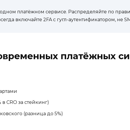
в одном платёжном сервисе. Распределяйте по прави
егда включайте 2FA с гугл-аутентификатором, не SM
овременных платёжных си
картами
 в CRO за стейкинг)
ковского (разница до 5%)