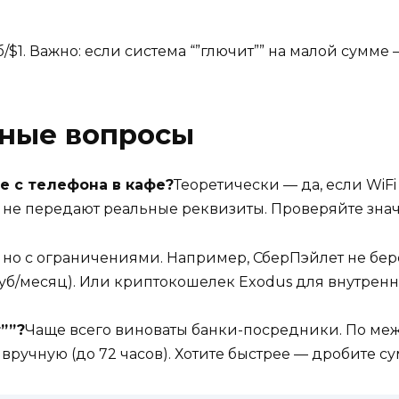
$1. Важно: если система “”глючит”” на малой сумме
рные вопросы
е с телефона в кафе?
Теоретически — да, если WiFi
не передают реальные реквизиты. Проверяйте значок
, но с ограничениями. Например, СберПэйлет не бе
руб/месяц). Или криптокошелек Exodus для внутрен
””?
Чаще всего виноваты банки-посредники. По м
ручную (до 72 часов). Хотите быстрее — дробите с