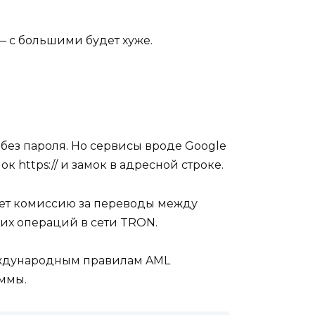
 — с большими будет хуже.
 без пароля. Но сервисы вроде Google
 https:// и замок в адресной строке.
рет комиссию за переводы между
них операций в сети TRON.
еждународным правилам AML
уммы.