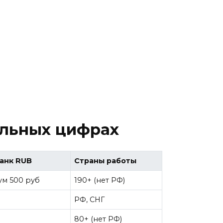
альных цифрах
банк RUB
Страны работы
м 500 руб
190+ (нет РФ)
РФ, СНГ
80+ (нет РФ)