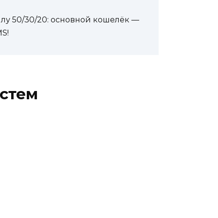
лу 50/30/20: основной кошелёк —
S!
стем