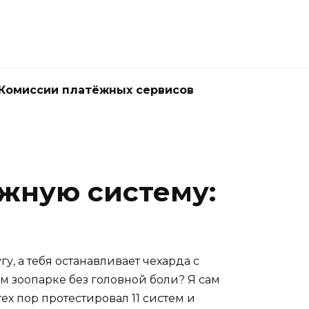
Комиссии платёжных сервисов
жную систему:
у, а тебя останавливает чехарда с
ом зоопарке без головной боли? Я сам
ех пор протестировал 11 систем и