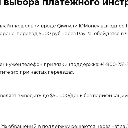
л выбора платёжного инст
онлайн-кошельки вроде Qiwi или ЮMoney выгоднее P
ено: перевод 5000 руб через PayPal обойдется в ≈
r нужен телефон привязки (поддержка: +1-800-251-25
те это при частых переездах.
)
позволяет выводить до $50,000/день без верификации
е 82% обращений в поддержку решаются через чат за 