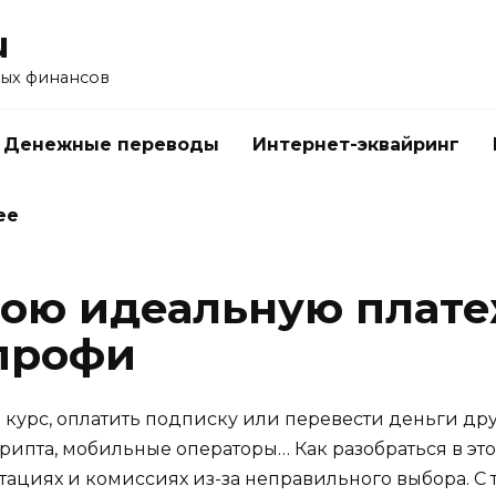
u
ых финансов
Денежные переводы
Интернет-эквайринг
ее
вою идеальную плате
 профи
 курс, оплатить подписку или перевести деньги друг
, крипта, мобильные операторы… Как разобраться в эт
тациях и комиссиях из-за неправильного выбора. С т