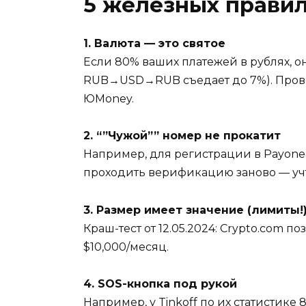
5 железных прави
1. Валюта — это святое
Если 80% ваших платежей в рублях, 
RUB→USD→RUB съедает до 7%). Провер
ЮMoney.
2. “”Чужой”” номер не прокатит
Например, для регистрации в Payonee
проходить верификацию заново — учти
3. Размер имеет значение (лимиты!
Краш-тест от 12.05.2024: Crypto.com 
$10,000/месяц.
4. SOS-кнопка под рукой
Например, у Tinkoff по их статистик