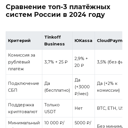
Сравнение топ-3 платёжных
систем России в 2024 году
Tinkoff
Критерий
ЮKassa
CloudPaymen
Business
Комиссия за
2,9% +
рублёвый
3,7% + 25 ₽
3,5% (без фикс
20 ₽
платёж
Да
Подключение
Да
Да (+2% к
(+3000
СБП
(бесплатно)
комиссии)
₽/мес)
Поддержка
Только
Нет
BTC, ETH, USD
криптовалют
USDT
Минимальный
10 000 ₽/
5000 ₽/
Без минимум