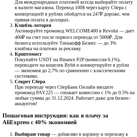
Для международных платежей всегда выбирайте оплату
в валюте магазина. Перевод 100$ через карту Сбера с
конвертацией в рублях обойдется на 247₽ дороже, чем
прямая оплата в долларах.
Кэшбэк-лоторея
Активируйте промокод WELCOME400 в Revolut — дает
400₽ на счет после первого перевода от 5000₽. Для
бизнеса используйте Тинькофф Бизнес — до 3%
кэшбэка на платежи за рекламу.
Криптомост
Покупайте USDT на Binance P2P (комиссия 0,1%),
переводите на кошелек Bybit и конвертируйте в рубли
— экономия до 2,7% по сравнению с классическими
системами.
Секрет Сбера
При переводе через СберБанк Онлайн вводите
промокод PAY225 — снижает комиссию с 1% до 0.5% на
любые суммы до 31.12.2024. Работает даже для бизнес-
аккаунтов!
Пошаговая инструкция: как я плачу за
AliExpress с 40% экономией
Выбираю товар
— добавляю в корзину и перехожу к