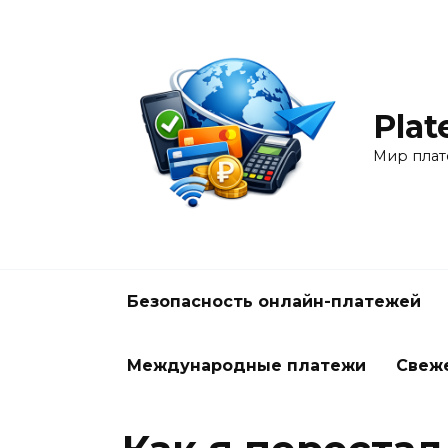
Перейти
к
содержанию
Plat
Мир плат
Безопасность онлайн-платежей
Международные платежи
Свеж