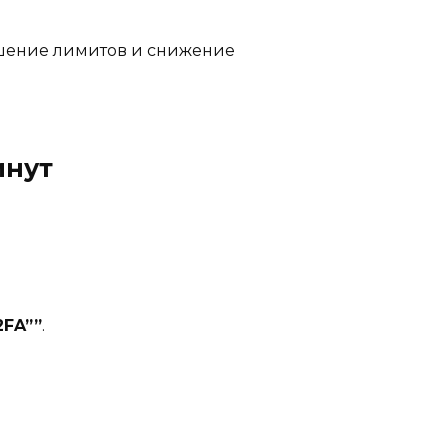
овышение лимитов и снижение
инут
2FA””
.