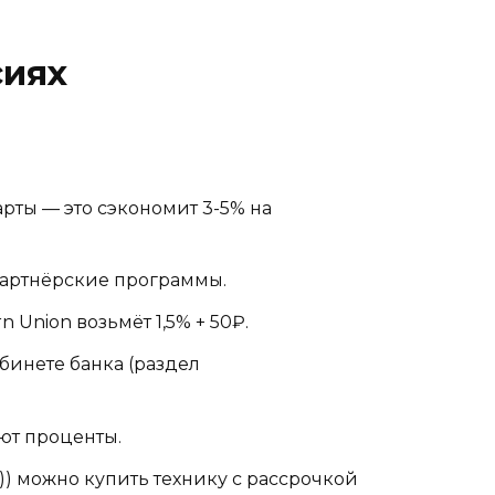
сиях
арты — это сэкономит 3-5% на
 партнёрские программы.
 Union возьмёт 1,5% + 50₽.
бинете банка (раздел
яют проценты.
02)) можно купить технику с рассрочкой