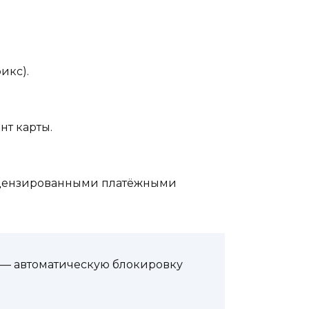
икс).
нт карты.
лицензированными платёжными
” — автоматическую блокировку
!