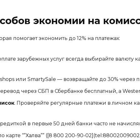
собов экономии на комис
торая помогает экономить до 12% на платежах:
 оплате зарубежных услуг всегда выбирайте валюту к
tyshops или SmartySale — возвращайте до 30% через
Перевод через СБП в Сбербанке бесплатный, а Western
писок
. Проверяйте регулярные платежи в личном ка
 кредиткой в первые 50 дней банки часто не начисл
по карте “”Халва”” ([8 800 200-90-02](tel:880020090