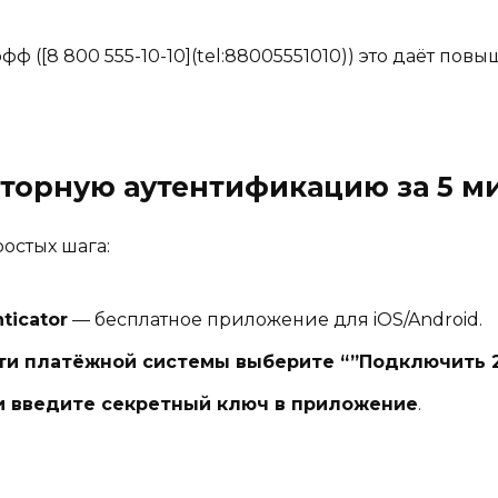
офф ([8 800 555-10-10](tel:88005551010)) это даёт п
кторную аутентификацию за 5 м
ростых шага:
ticator
— бесплатное приложение для iOS/Android.
сти платёжной системы выберите “”Подключить 
ли введите секретный ключ в приложение
.