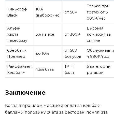
Только при
Тинькофф
10%
от 50₽
тратах от 3
Black
(выборочно)
000₽/мес
Альфа-
Высокая
Карта
5% на всё
от 300₽
комиссия за
#всёсразу
снятие
Сбербанк
от 500
Обслуживани
до 10%
Премьер
бонусов
4 990₽/год
Райффайзен
1₽ = 1
5 категорий
4,5% база
Кэшбэк+
балл
ротации
Заключение
Когда в прошлом месяце я оплатил кэшбэк-
баллами половину счёта за ресторан, понял: эта