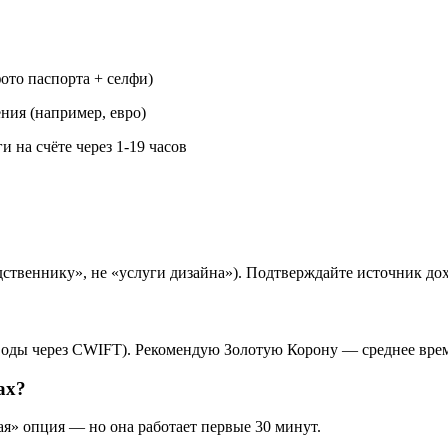
ото паспорта + селфи)
ния (например, евро)
 на счёте через 1-19 часов
ственнику», не «услуги дизайна»). Подтверждайте источник дох
реводы через СWIFT). Рекомендую Золотую Корону — среднее врем
ах?
ая» опция — но она работает первые 30 минут.