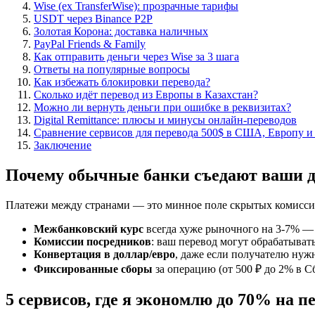
Wise (ex TransferWise): прозрачные тарифы
USDT через Binance P2P
Золотая Корона: доставка наличных
PayPal Friends & Family
Как отправить деньги через Wise за 3 шага
Ответы на популярные вопросы
Как избежать блокировки перевода?
Сколько идёт перевод из Европы в Казахстан?
Можно ли вернуть деньги при ошибке в реквизитах?
Digital Remittance: плюсы и минусы онлайн-переводов
Сравнение сервисов для перевода 500$ в США, Европу 
Заключение
Почему обычные банки съедают ваши де
Платежи между странами — это минное поле скрытых комиссий. 
Межбанковский курс
всегда хуже рыночного на 3-7% — 
Комиссии посредников
: ваш перевод могут обрабатывать
Конвертация в доллар/евро
, даже если получателю нуж
Фиксированные сборы
за операцию (от 500 ₽ до 2% в С
5 сервисов, где я экономлю до 70% на п