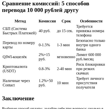
Сравнение комиссий: 5 способов
перевода 10 000 рублей другу
Метод
Комиссия
Срок
Особенности
Требуется
СБП (Система
40 руб.
до 15 сек.
привязка номера
Быстрых Платежей)
телефона
Безопасно только
Перевод по номеру
0-1.5%
1-3 мин
внутри одного
карты
банка
2%+15
Лимит 600 000
QIWI-кошелёк
мгновенно
руб.
руб./месяц
Риск блокировки
Криптовалюта
0.8-3%
2-40 мин
при резких
(USDT)
скачках
Требует личного
Наличные через
1.2%+50
10 мин
присутствия
Contact
руб.
получателя
Заключение
Выбирая способ оплаты, задайте себе три вопроса: сколько я