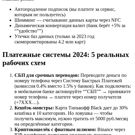
Автопродление подписок (вы платите за сервис,
которым не пользуетесь)
Шимминг — считывание данных карты через NFC
Динамическая конвертация валют (банк берёт +5% за
“”удобство””)
Утечки баз данных (только за 2023 год
скомпрометированы 4.2 млн карт)
Платежные системы 2024: 5 реальных
рабочих схем
СБП для срочных переводов:
Переводите деньги по
номеру телефона через Систему Быстрых Платежей
(комиссия 0.4% вместо 1.5% у банков). Как подключить:
в мобильном банке активируйте “”СБП”” → привяжите
номер телефона → платите через номер получателя
(+7XXX…).
Кешбэк-монстры:
Карта Тинькофф Black дает до 30%
кешбэка в 10 категориях. Но ловушка — чтобы
получить максимум, нужно тратить от 5000 руб./месяц
на определённые категории.
Криптокошелёк с фиатным шлюзом:
Binance через
P2P-платформу позволяет оплачивать покупки