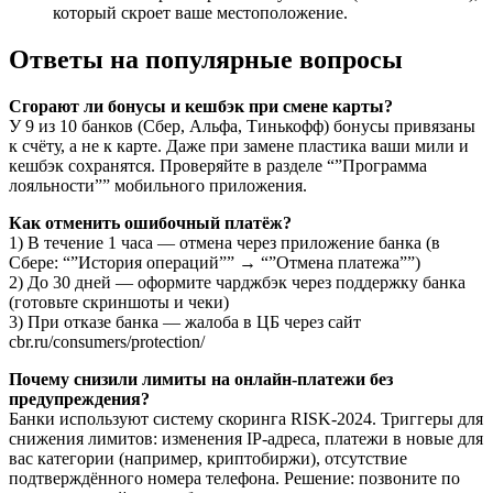
который скроет ваше местоположение.
Ответы на популярные вопросы
Сгорают ли бонусы и кешбэк при смене карты?
У 9 из 10 банков (Сбер, Альфа, Тинькофф) бонусы привязаны
к счёту, а не к карте. Даже при замене пластика ваши мили и
кешбэк сохранятся. Проверяйте в разделе “”Программа
лояльности”” мобильного приложения.
Как отменить ошибочный платёж?
1) В течение 1 часа — отмена через приложение банка (в
Сбере: “”История операций”” → “”Отмена платежа””)
2) До 30 дней — оформите чарджбэк через поддержку банка
(готовьте скриншоты и чеки)
3) При отказе банка — жалоба в ЦБ через сайт
cbr.ru/consumers/protection/
Почему снизили лимиты на онлайн-платежи без
предупреждения?
Банки используют систему скоринга RISK-2024. Триггеры для
снижения лимитов: изменения IP-адреса, платежи в новые для
вас категории (например, криптобиржи), отсутствие
подтверждённого номера телефона. Решение: позвоните по