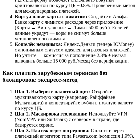
криптовалютой по курсу ЦБ +0.8%. Проверенный метод
для международных платежей.
Виртуальные карты с лимитом:
Создайте в Альфа-
Банке карту с лимитом расходов через приложение
(Карты → Виртуальные → Лимит 5000 руб.). Если её
данные украдут — воры не снимут больше
установленного лимита.
Кошелёк-невидимка:
Яндекс.Деньги (теперь ЮMoney)
с анонимным статусом идеален для разовых платежей.
Но учтите — комиссия за пополнение 2.3% + нельзя
выводить больше 15 000 руб./месяц без верификации.
Как платить зарубежным сервисам без
блокировок: экспресс-метод
Шаг 1. Выберите валютный щит:
Откройте
мультивалютную карту (например, Райффайзен
Мультикарта) и конвертируйте рубли в нужную валюту
по курсу ЦБ.
Шаг 2. Маскировка геолокации:
Используйте VPN
(NordVPN или Surfshark) с сервером в стране, где
базируется сервис.
Шаг 3. Платеж через посредника:
Оплатите через
платёжный агрегатор типа Paysera.com (комиссия 1.9%),