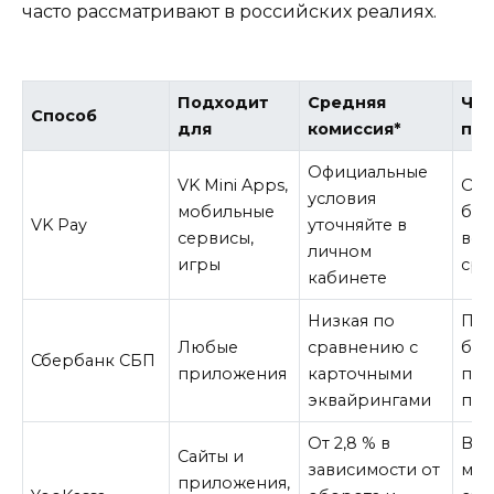
часто рассматривают в российских реалиях.
Подходит
Средняя
Что
Способ
для
комиссия*
пол
Официальные
VK Mini Apps,
Опл
условия
мобильные
быс
VK Pay
уточняйте в
сервисы,
воз
личном
игры
сре
кабинете
Низкая по
Пер
Любые
сравнению с
бан
Сбербанк СБП
приложения
карточными
при
эквайрингами
под
От 2,8 % в
Вы
Сайты и
зависимости от
мно
приложения,