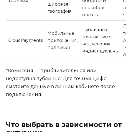
YooKassa
оборота и
спо
широкая
способов
воз
география
оплаты
час
По
Публичных
Мобильные
ток
точных цифр
CloudPayments
приложения,
App
нет, условия
подписки
Pay
индивидуальны
App
*Комиссия — приблизительная или
недоступна публично. Для точных цифр
смотрите данные в личном кабинете после
подключения.
Что выбрать в зависимости от