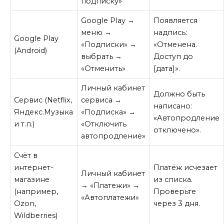
подписку»
Google Play →
Появляется
меню →
надпись:
Google Play
«Подписки» →
«Отменена.
(Android)
выбрать →
Доступ до
«Отменить»
[дата]».
Личный кабинет
Должно быть
Сервис (Netflix,
сервиса →
написано:
Яндекс.Музыка
«Подписка» →
«Автопродление
и т.п.)
«Отключить
отключено».
автопродление»
Счёт в
интернет-
Платёж исчезает
Личный кабинет
магазине
из списка.
→ «Платежи» →
(например,
Проверьте
«Автоплатежи»
Ozon,
через 3 дня.
Wildberries)