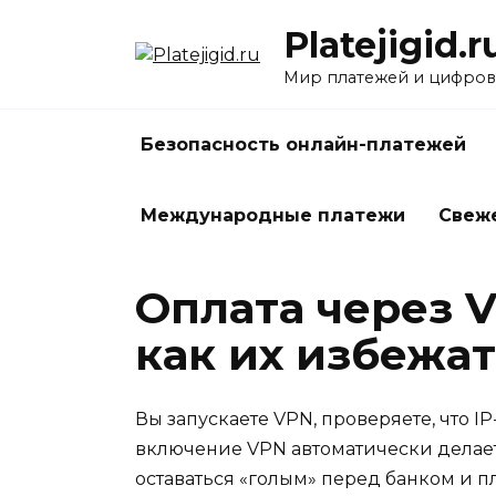
Перейти
Platejigid.r
к
содержанию
Мир платежей и цифров
Безопасность онлайн-платежей
Международные платежи
Свеж
Оплата через V
как их избежат
Вы запускаете VPN, проверяете, что I
включение VPN автоматически делает
оставаться «голым» перед банком и 