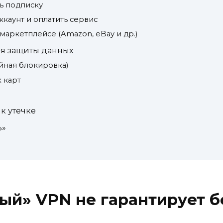
ь подписку
ккаунт и оплатить сервис
 маркетплейсе (Amazon, eBay и др.)
я защиты данных
ийная блокировка)
 карт
к утечке
ь»
й» VPN не гарантирует б