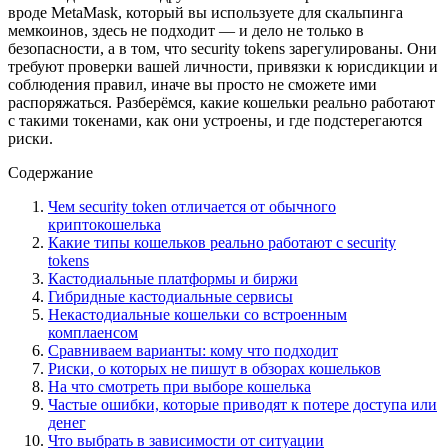
вроде MetaMask, который вы используете для скальпинга
мемкоинов, здесь не подходит — и дело не только в
безопасности, а в том, что security tokens зарегулированы. Они
требуют проверки вашей личности, привязки к юрисдикции и
соблюдения правил, иначе вы просто не сможете ими
распоряжаться. Разберёмся, какие кошельки реально работают
с такими токенами, как они устроены, и где подстерегаются
риски.
Содержание
Чем security token отличается от обычного
криптокошелька
Какие типы кошельков реально работают с security
tokens
Кастодиальные платформы и биржи
Гибридные кастодиальные сервисы
Некастодиальные кошельки со встроенным
комплаенсом
Сравниваем варианты: кому что подходит
Риски, о которых не пишут в обзорах кошельков
На что смотреть при выборе кошелька
Частые ошибки, которые приводят к потере доступа или
денег
Что выбрать в зависимости от ситуации