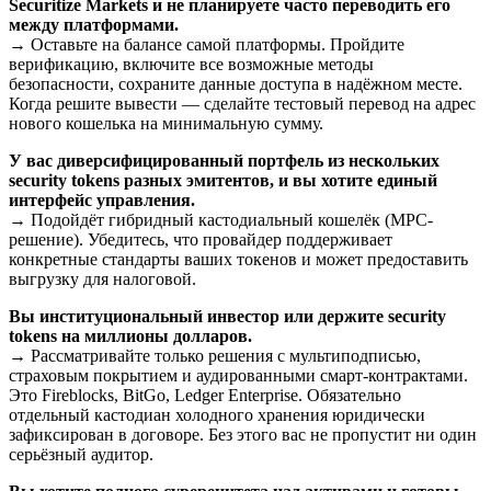
Securitize Markets и не планируете часто переводить его
между платформами.
→ Оставьте на балансе самой платформы. Пройдите
верификацию, включите все возможные методы
безопасности, сохраните данные доступа в надёжном месте.
Когда решите вывести — сделайте тестовый перевод на адрес
нового кошелька на минимальную сумму.
У вас диверсифицированный портфель из нескольких
security tokens разных эмитентов, и вы хотите единый
интерфейс управления.
→ Подойдёт гибридный кастодиальный кошелёк (MPC-
решение). Убедитесь, что провайдер поддерживает
конкретные стандарты ваших токенов и может предоставить
выгрузку для налоговой.
Вы институциональный инвестор или держите security
tokens на миллионы долларов.
→ Рассматривайте только решения с мультиподписью,
страховым покрытием и аудированными смарт-контрактами.
Это Fireblocks, BitGo, Ledger Enterprise. Обязательно
отдельный кастодиан холодного хранения юридически
зафиксирован в договоре. Без этого вас не пропустит ни один
серьёзный аудитор.