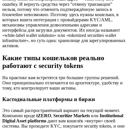
ошибку. И вернуть средства через “отмену транзакции”
нельзя, потому что отменить подтверждённую запись в
блокчейне невозможно. Поэтому здесь нужны кошельки, в
которых вшита интеграция с провайдерами KYC/AML,
механизмы управления дозволенными адресами и
интерфейсы для загрузки документов. Их иногда называют
«white-label wallet solutions» или «tokenized securities wallet
infrastructure», но суть одна: хранилище для зарегулированных
активов.
Какие типы кошельков реально
работают с security tokens
На практике вам встретятся три большие группы решений.
Они принципиально отличаются по архитектуре, удобству и
тому, кто контролирует ваши активы.
Кастодиальные платформы и биржи
Это самый распространённый вариант на текущий момент.
Компании вроде
tZERO
,
Securitize Markets
или
Institutional
Digital Asset platforms
дают вам кошелёк «внутри» своей
системы. Вы проходите KYC, покупаете security tokens, и они