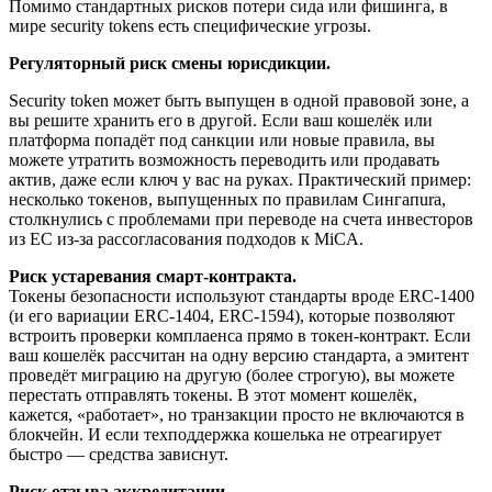
Помимо стандартных рисков потери сида или фишинга, в
мире security tokens есть специфические угрозы.
Регуляторный риск смены юрисдикции.
Security token может быть выпущен в одной правовой зоне, а
вы решите хранить его в другой. Если ваш кошелёк или
платформа попадёт под санкции или новые правила, вы
можете утратить возможность переводить или продавать
актив, даже если ключ у вас на руках. Практический пример:
несколько токенов, выпущенных по правилам Сингапura,
столкнулись с проблемами при переводе на счета инвесторов
из ЕС из-за рассогласования подходов к MiCA.
Риск устаревания смарт-контракта.
Токены безопасности используют стандарты вроде ERC-1400
(и его вариации ERC-1404, ERC-1594), которые позволяют
встроить проверки комплаенса прямо в токен-контракт. Если
ваш кошелёк рассчитан на одну версию стандарта, а эмитент
проведёт миграцию на другую (более строгую), вы можете
перестать отправлять токены. В этот момент кошелёк,
кажется, «работает», но транзакции просто не включаются в
блокчейн. И если техподдержка кошелька не отреагирует
быстро — средства зависнут.
Риск отзыва аккредитации.