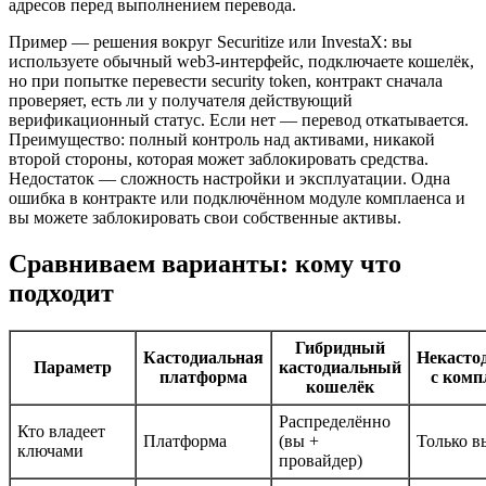
адресов перед выполнением перевода.
Пример — решения вокруг Securitize или InvestaX: вы
используете обычный web3-интерфейс, подключаете кошелёк,
но при попытке перевести security token, контракт сначала
проверяет, есть ли у получателя действующий
верификационный статус. Если нет — перевод откатывается.
Преимущество: полный контроль над активами, никакой
второй стороны, которая может заблокировать средства.
Недостаток — сложность настройки и эксплуатации. Одна
ошибка в контракте или подключённом модуле комплаенса и
вы можете заблокировать свои собственные активы.
Сравниваем варианты: кому что
подходит
Гибридный
Кастодиальная
Некасто
Параметр
кастодиальный
платформа
с комп
кошелёк
Распределённо
Кто владеет
Платформа
(вы +
Только в
ключами
провайдер)