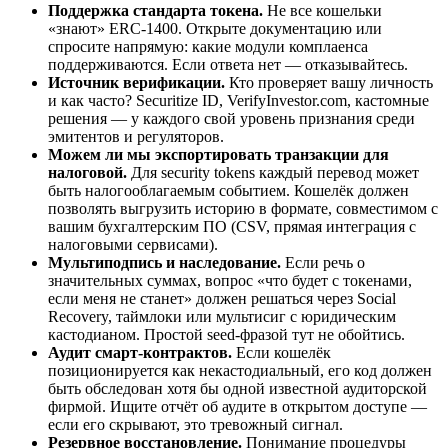
Поддержка стандарта токена.
Не все кошельки
«знают» ERC-1400. Открыте документацию или
спросите напрямую: какие модули комплаенса
поддерживаются. Если ответа нет — отказывайтесь.
Источник верификации.
Кто проверяет вашу личность
и как часто? Securitize ID, VerifyInvestor.com, кастомные
решения — у каждого свой уровень признания среди
эмитентов и регуляторов.
Можем ли мы экспортировать транзакции для
налоговой.
Для security tokens каждый перевод может
быть налогооблагаемым событием. Кошелёк должен
позволять выгрузить историю в формате, совместимом с
вашим бухгалтерским ПО (CSV, прямая интеграция с
налоговыми сервисами).
Мультиподпись и наследование.
Если речь о
значительных суммах, вопрос «что будет с токенами,
если меня не станет» должен решаться через Social
Recovery, таймлоки или мультисиг с юридическим
кастодианом. Простой seed-фразой тут не обойтись.
Аудит смарт-контрактов.
Если кошелёк
позиционируется как некастодиальный, его код должен
быть обследован хотя бы одной известной аудиторской
фирмой. Ищите отчёт об аудите в открытом доступе —
если его скрывают, это тревожный сигнал.
Резервное восстановление.
Понимание процедуры