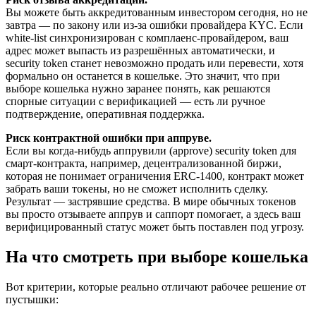
Вы можете быть аккредитованным инвестором сегодня, но не
завтра — по закону или из-за ошибки провайдера KYC. Если
white-list синхронизирован с комплаенс-провайдером, ваш
адрес может выпасть из разрешённых автоматически, и
security token станет невозможно продать или перевести, хотя
формально он останется в кошельке. Это значит, что при
выборе кошелька нужно заранее понять, как решаются
спорные ситуации с верификацией — есть ли ручное
подтверждение, оперативная поддержка.
Риск контрактной ошибки при аппруве.
Если вы когда-нибудь аппрувили (approve) security token для
смарт-контракта, например, децентрализованной биржи,
которая не понимает ограничения ERC-1400, контракт может
забрать ваши токены, но не сможет исполнить сделку.
Результат — застрявшие средства. В мире обычных токенов
вы просто отзываете аппрув и саппорт помогает, а здесь ваш
верифицированный статус может быть поставлен под угрозу.
На что смотреть при выборе кошелька
Вот критерии, которые реально отличают рабочее решение от
пустышки: