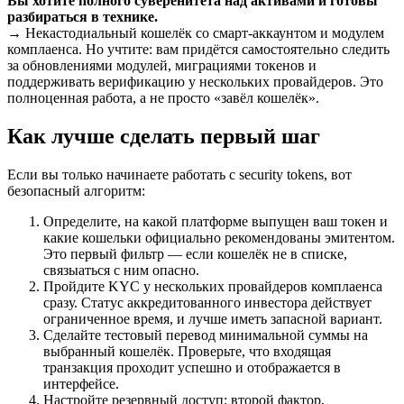
Вы хотите полного суверенитета над активами и готовы
разбираться в технике.
→ Некастодиальный кошелёк со смарт-аккаунтом и модулем
комплаенса. Но учтите: вам придётся самостоятельно следить
за обновлениями модулей, миграциями токенов и
поддерживать верификацию у нескольких провайдеров. Это
полноценная работа, а не просто «завёл кошелёк».
Как лучше сделать первый шаг
Если вы только начинаете работать с security tokens, вот
безопасный алгоритм:
Определите, на какой платформе выпущен ваш токен и
какие кошельки официально рекомендованы эмитентом.
Это первый фильтр — если кошелёк не в списке,
связыаться с ним опасно.
Пройдите KYC у нескольких провайдеров комплаенса
сразу. Статус аккредитованного инвестора действует
ограниченное время, и лучше иметь запасной вариант.
Сделайте тестовый перевод минимальной суммы на
выбранный кошелёк. Проверьте, что входящая
транзакция проходит успешно и отображается в
интерфейсе.
Настройте резервный доступ: второй фактор,