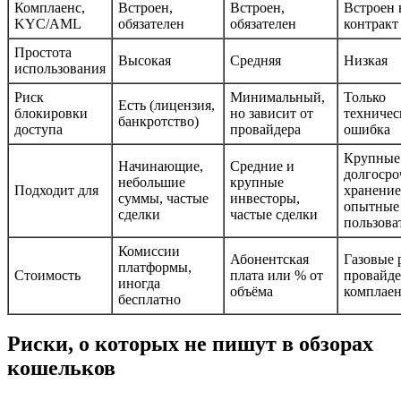
Комплаенс,
Встроен,
Встроен,
Встроен 
KYC/AML
обязателен
обязателен
контракт
Простота
Высокая
Средняя
Низкая
использования
Риск
Минимальный,
Только
Есть (лицензия,
блокировки
но зависит от
техничес
банкротство)
доступа
провайдера
ошибка
Крупные
Начинающие,
Средние и
долгосро
небольшие
крупные
Подходит для
хранение
суммы, частые
инвесторы,
опытные
сделки
частые сделки
пользова
Комиссии
Абонентская
Газовые 
платформы,
Стоимость
плата или % от
провайде
иногда
объёма
комплаен
бесплатно
Риски, о которых не пишут в обзорах
кошельков