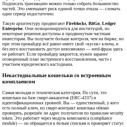
Подписать транзакцию можно только собрать большинство
частей. Это уменьшает риск единой точки отказа — сломать
один сервер недостаточно.
Такую архитектуру продвигают
Fireblocks
,
BitGo
,
Ledger
Enterprise
. Они позиционируются для институций, но
некоторые решения доступны и продвинутым частным
инвесторам. Вы получаете больше контроля, чем на бирже, но
при этом провайдер всё равно имеет свой «кусок» ключа, и
без него восстановить доступ невозможно — seed-фраза здесь
не работает. Если провайдер закроется, нужен заранее
оговоренный план экстренного восстановления, часто с
участием юридического кастодиана.
Некастодиальные кошельки со встроенным
комплаенсом
Самая молодая и техническая категория. По сути, это
кошельки на базе смарт-аккаунтов (ERC-4337) и
идентификационных уровней. Вы — единственный, у кого
есть полный ключ, но смарт-контракт кошелька обязан
проверять, разрешён ли адрес получателя по правилам security
token. Это работает через модуль комплаенса (compliance
module) — он обращается к белым спискам и проверяет статус