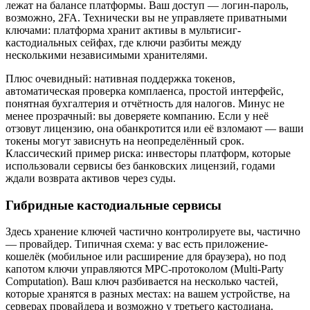
лежат на балансе платформы. Ваш доступ — логин-пароль,
возможно, 2FA. Технически вы не управляете приватными
ключами: платформа хранит активы в мультисиг-
кастодиальных сейфах, где ключи разбиты между
несколькими независимыми хранителями.
Плюс очевидный: нативная поддержка токенов,
автоматическая проверка комплаенса, простой интерфейс,
понятная бухгалтерия и отчётность для налогов. Минус не
менее прозрачный: вы доверяете компанию. Если у неё
отзовут лицензию, она обанкротится или её взломают — ваши
токены могут зависнуть на неопределённый срок.
Классический пример риска: инвесторы платформ, которые
использовали сервисы без банковских лицензий, годами
ждали возврата активов через суды.
Гибридные кастодиальные сервисы
Здесь хранение ключей частично контролируете вы, частично
— провайдер. Типичная схема: у вас есть приложение-
кошелёк (мобильное или расширение для браузера), но под
капотом ключи управляются MPC-протоколом (Multi-Party
Computation). Ваш ключ разбивается на несколько частей,
которые хранятся в разных местах: на вашем устройстве, на
серверах провайдера и возможно у третьего кастодиана.