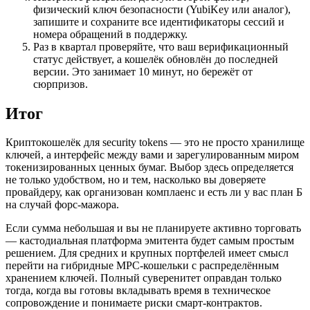
физический ключ безопасности (YubiKey или аналог),
запишите и сохраните все идентификаторы сессий и
номера обращений в поддержку.
Раз в квартал проверяйте, что ваш верификационный
статус действует, а кошелёк обновлён до последней
версии. Это занимает 10 минут, но бережёт от
сюрпризов.
Итог
Криптокошелёк для security tokens — это не просто хранилище
ключей, а интерфейс между вами и зарегулированным миром
токенизированных ценных бумаг. Выбор здесь определяется
не только удобством, но и тем, насколько вы доверяете
провайдеру, как организован комплаенс и есть ли у вас план Б
на случай форс-мажора.
Если сумма небольшая и вы не планируете активно торговать
— кастодиальная платформа эмитента будет самым простым
решением. Для средних и крупных портфелей имеет смысл
перейти на гибридные MPC-кошельки с распределённым
хранением ключей. Полный суверенитет оправдан только
тогда, когда вы готовы вкладывать время в техническое
сопровождение и понимаете риски смарт-контрактов.