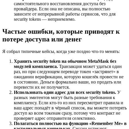
самостоятельного восстановления доступа без
провайдера. Если она не описана, вы полностью
зависите от непрерывной работы сервисов, что для
security tokens — неприемлемо.
Частые ошибки, которые приводят к
потере доступа или денег
Я собрал типичные кейсы, когда уже поздно что-то менять:
Хранить security token на обычном MetaMask без
модулей комплаенса.
Транзакция может удаться один
раз, но при следующем переводе токен «застрянет» в
ожидании верификации, которую кошелёк провести не
в состоянии. Деньги формально ваши, но продать или
перевести их не получается.
Использовать один адрес для всех security tokens.
У
разных эмитентов могут быть разные требования к
комплаенсу. Если кто-то из них пересмотрит правила и
ваш адрес попадёт в чёрный список, вы можете потерять
доступ ко всем токенам сразу, потому что контракт не
проверяет адрес отправителя селективно.
Полагаться полностью на функцию «Remember Me» в
кастодиальных кошельках.
Сессии истекают,