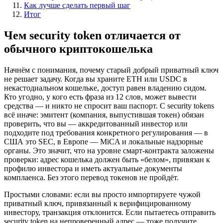
Как лучше сделать первый шаг
Итог
Чем security token отличается от
обычного криптокошелька
Начнём с понимания, почему старый добрый приватный ключ
не решает задачу. Когда вы храните ETH или USDC в
некастодиальном кошельке, доступ равен владению сидом.
Кто угодно, у кого есть фраза из 12 слов, может вывести
средства — и никто не спросит ваш паспорт. С security tokens
всё иначе: эмитент (компания, выпустившая токен) обязан
проверить, что вы — аккредитованный инвестор или
подходите под требования конкретного регулирования — в
США это SEC, в Европе — MiCA и локальные надзорные
органы. Это значит, что на уровне смарт-контракта заложены
проверки: адрес кошелька должен быть «белом», привязан к
профилю инвестора и иметь актуальные документы
комплаенса. Без этого перевод токенов не пройдёт.
Простыми словами: если вы просто импортируете чужой
приватный ключ, привязанный к верифицированному
инвестору, транзакция отклонится. Если пытаетесь отправить
security token на непроверенный адрес — тоже получите