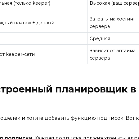
ьная (только keeper)
Высокая (ваш серве
Затраты на хостинг
аждый платёж + деплой
сервера
Средняя
Зависит от аптайма
от keeper-сети
сервера
строенный планировщик в
ошелёк и хотите добавить функцию подписок. Вот ка
я подписки.
Каждая подписка должна хранить: адрес