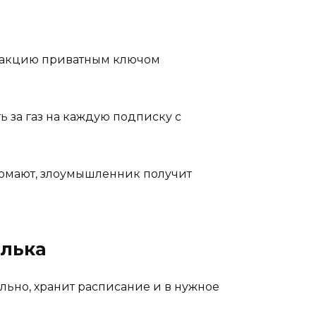
нзакцию приватным ключом
ь за газ на каждую подписку с
зломают, злоумышленник получит
елька
ьно, хранит расписание и в нужное