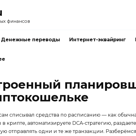
u
ых финансов
Денежные переводы
Интернет-эквайринг
ее
строенный планиров
иптокошельке
сам списывал средства по расписанию — как обычна
сы в крипте, автоматизируете DCA-стратегию, раздае
ю отправлять одни и те же транзакции. Разберёмся,