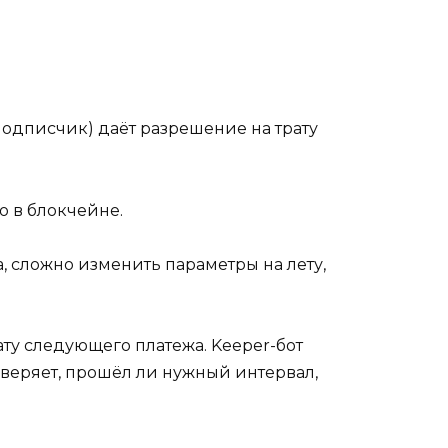
подписчик) даёт разрешение на трату
о в блокчейне.
, сложно изменить параметры на лету,
ату следующего платежа. Keeper-бот
оверяет, прошёл ли нужный интервал,