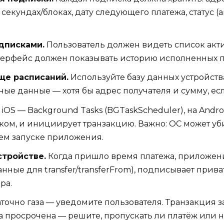
 секундах/блоках, дату следующего платежа, статус 
дписками.
Пользователь должен видеть список акти
Интерфейс должен показывать историю исполненных 
ще расписаний.
Используйте базу данных устройства 
ые данные — хотя бы адрес получателя и сумму, есл
 iOS — Background Tasks (BGTaskScheduler), на Andr
ком, и инициирует транзакцию. Важно: ОС может уб
ем запуске приложения.
стройстве.
Когда пришло время платежа, приложен
анные для transfer/transferFrom), подписывает прив
ра.
точно газа — уведомите пользователя. Транзакция 
а просрочена — решите, пропускать ли платёж или н