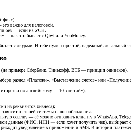
+ фикс).
— это важно для налоговой.
ли без — если на УСН.
и» — как это бывает с Qiwi или YooMoney.
аботает с людьми. И тебе нужен простой, надежный, легальный с
во
ке (на примере СберБанк, Тинькофф, ВТБ — принцип одинаков).
ыбери раздел «Платежи», «Выставление счетов» или «Получение
титорство по английскому — 10 занятий»);
и из реквизитов бизнеса);
зависит от твоей системы налогообложения.
льную ссылку — её можно отправить клиенту в WhatsApp, Telegra
 свои данные (ФИО, ИНН — если хочет получить чек), выбирает с
риходит уведомление в приложении и SMS. В истории платежей ты