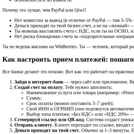
Почему это лучше, чем PayPal или Qiwi?
Нет комиссии за вывод (в отличие от PayPal — там 3–5% 
Деньги приходят на твой бизнес-счет, а не на «личный» 
Ты можешь выставлять счета с НДС, если ты на ОСНО, и
Нет риска блокировки счета за «подозрительные операци
Ты не ведешь магазин на Wildberries. Ты — человек, который р
Как настроить прием платежей: пошаго
Все банки делают это похоже. Вот как это работает на практи
Зайди в интернет-банк
— через сайт или приложение. В
Создай счет на оплату
. Тебе нужно заполнить:
Наименование услуги или товара (например: «Репе
Сумму;
Срок оплаты (можно поставить 3–7 дней);
Свой ИНН и ОГРНИП (они подтянутся автоматическ
Выбор типа платежа: «Без НДС» или «НДС 20%» — 
Сгенерируй ссылку или QR-код
. Система создаст уника
Отправь клиенту
. Клиент переходит по ссылке, вводит
Деньги приходят на твой счет
. Обычно за 1–3 минуты. П