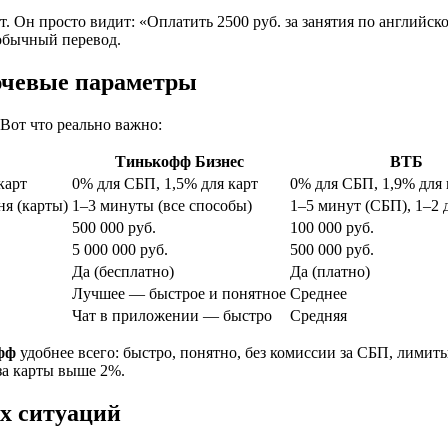
ет. Он просто видит: «Оплатить 2500 руб. за занятия по английс
 обычный перевод.
ючевые параметры
Вот что реально важно:
Тинькофф Бизнес
ВТБ
карт
0% для СБП, 1,5% для карт
0% для СБП, 1,9% для 
ня (карты)
1–3 минуты (все способы)
1–5 минут (СБП), 1–2 
500 000 руб.
100 000 руб.
5 000 000 руб.
500 000 руб.
Да (бесплатно)
Да (платно)
Лучшее — быстрое и понятное
Среднее
Чат в приложении — быстро
Средняя
фф
удобнее всего: быстро, понятно, без комиссии за СБП, лимит
 за карты выше 2%.
ых ситуаций