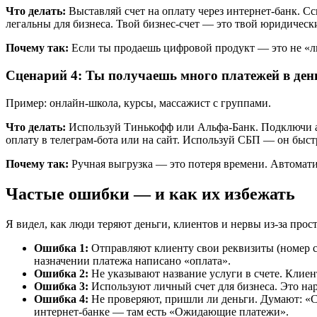
Что делать:
Выставляй счет на оплату через интернет-банк. С
легальны для бизнеса. Твой бизнес-счет — это твой юридический
Почему так:
Если ты продаешь цифровой продукт — это не «лич
Сценарий 4: Ты получаешь много платежей в день
Пример: онлайн-школа, курсы, массажист с группами.
Что делать:
Используй Тинькофф или Альфа-Банк. Подключи ав
оплату в телеграм-бота или на сайт. Используй СБП — он быст
Почему так:
Ручная выгрузка — это потеря времени. Автоматиз
Частые ошибки — и как их избежать
Я видел, как люди теряют деньги, клиентов и нервы из-за про
Ошибка 1:
Отправляют клиенту свои реквизиты (номер сч
назначении платежа написано «оплата».
Ошибка 2:
Не указывают название услуги в счете. Клиент
Ошибка 3:
Используют личный счет для бизнеса. Это нар
Ошибка 4:
Не проверяют, пришли ли деньги. Думают: «Сс
интернет-банке — там есть «Ожидающие платежи».