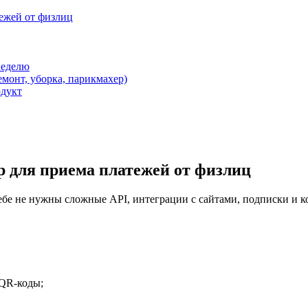
ежей от физлиц
неделю
емонт, уборка, парикмахер)
одукт
 для приема платежей от физлиц
 тебе не нужны сложные API, интеграции с сайтами, подписки и 
 QR-коды;