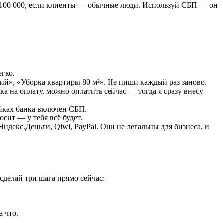
ше 100 000, если клиенты — обычные люди. Используй СБП — он
егко.
й», «Уборка квартиры 80 м²». Не пиши каждый раз заново.
ка на оплату, можно оплатить сейчас — тогда я сразу внесу
ойках банка включен СБП.
ит — у тебя всё будет.
ндекс.Деньги, Qiwi, PayPal. Они не легальны для бизнеса, и
сделай три шага прямо сейчас:
а что.