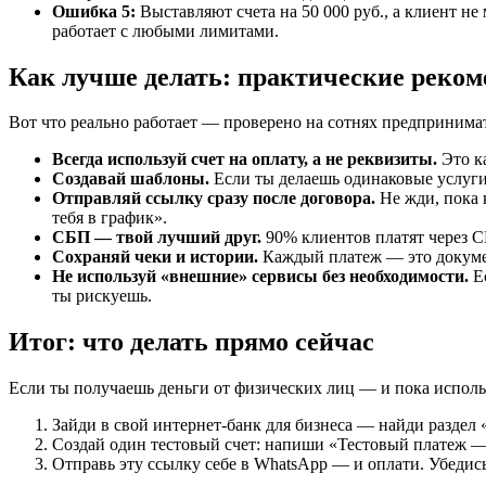
Ошибка 5:
Выставляют счета на 50 000 руб., а клиент н
работает с любыми лимитами.
Как лучше делать: практические реко
Вот что реально работает — проверено на сотнях предпринима
Всегда используй счет на оплату, а не реквизиты.
Это ка
Создавай шаблоны.
Если ты делаешь одинаковые услуги
Отправляй ссылку сразу после договора.
Не жди, пока к
тебя в график».
СБП — твой лучший друг.
90% клиентов платят через С
Сохраняй чеки и истории.
Каждый платеж — это докумен
Не используй «внешние» сервисы без необходимости.
Ес
ты рискуешь.
Итог: что делать прямо сейчас
Если ты получаешь деньги от физических лиц — и пока использ
Зайди в свой интернет-банк для бизнеса — найди раздел
Создай один тестовый счет: напиши «Тестовый платеж — 
Отправь эту ссылку себе в WhatsApp — и оплати. Убедись,