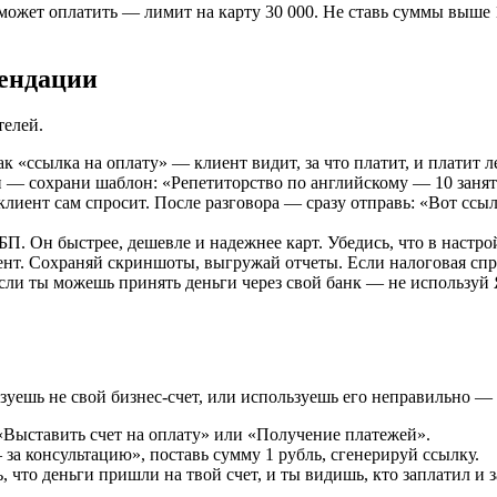
е может оплатить — лимит на карту 30 000. Не ставь суммы вы
мендации
телей.
к «ссылка на оплату» — клиент видит, за что платит, и платит л
 — сохрани шаблон: «Репетиторство по английскому — 10 заняти
лиент сам спросит. После разговора — сразу отправь: «Вот ссыл
БП. Он быстрее, дешевле и надежнее карт. Убедись, что в настр
т. Сохраняй скриншоты, выгружай отчеты. Если налоговая спрос
ли ты можешь принять деньги через свой банк — не используй Я
уешь не свой бизнес-счет, или используешь его неправильно — 
 «Выставить счет на оплату» или «Получение платежей».
за консультацию», поставь сумму 1 рубль, сгенерируй ссылку.
 что деньги пришли на твой счет, и ты видишь, кто заплатил и з