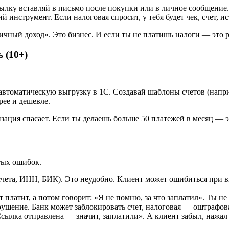
сылку вставляй в письмо после покупки или в личное сообщение.
 инструмент. Если налоговая спросит, у тебя будет чек, счет, и
ный доход». Это бизнес. И если ты не платишь налоги — это ри
 (10+)
томатическую выгрузку в 1С. Создавай шаблоны счетов (наприм
рее и дешевле.
ация спасает. Если ты делаешь больше 50 платежей в месяц — эт
стых ошибок.
ета, ИНН, БИК). Это неудобно. Клиент может ошибиться при вв
 платит, а потом говорит: «Я не помню, за что заплатил». Ты не
ушение. Банк может заблокировать счет, налоговая — оштрафоват
ылка отправлена — значит, заплатили». А клиент забыл, нажал «