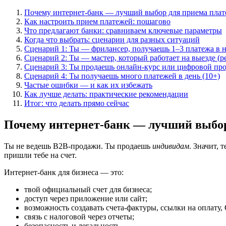
Почему интернет-банк — лучший выбор для приема плат
Как настроить прием платежей: пошагово
Что предлагают банки: сравниваем ключевые параметры
Когда что выбрать: сценарии для разных ситуаций
Сценарий 1: Ты — фрилансер, получаешь 1–3 платежа в 
Сценарий 2: Ты — мастер, который работает на выезде (р
Сценарий 3: Ты продаешь онлайн-курс или цифровой пр
Сценарий 4: Ты получаешь много платежей в день (10+)
Частые ошибки — и как их избежать
Как лучше делать: практические рекомендации
Итог: что делать прямо сейчас
Почему интернет-банк — лучший выбор
Ты не ведешь B2B-продажи. Ты продаешь
индивидам
. Значит,
пришли тебе на счет.
Интернет-банк для бизнеса — это:
твой официальный счет для бизнеса;
доступ через приложение или сайт;
возможность создавать счета-фактуры, ссылки на оплату,
связь с налоговой через отчеты;
безопасность и легальность.