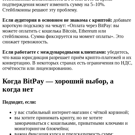
подтверждения может изменить сумму на 5–10%.
Стейблкоины решают эту проблему.
Если аудитория в основном не знакома с криптой:
добавьте
короткую подсказку на чекаут: «Оплата через BitPay: вы
можете оплатить с кошелька Bitcoin, Ethereum или
стейблкоина. Сумма фиксируется на момент оплаты». Это
снижает тревожность.
Если работаете с международными клиентами:
убедитесь,
что ваша юрисдикция разрешает приём крипто-платежей и их
конвертацию. В некоторых странах есть ограничения по НДС,
отчётности или лицензированию.
Когда BitPay — хороший выбор, а
когда нет
Подходит, если:
у вас стабильный интернет-магазин с чёткой корзиной;
вы хотите принимать крипту, но не хотите
заморачиваться с кошельками, приватными ключами и
мониторингом блокчейна;
важна фиксация курса и предсказуемость сумм;