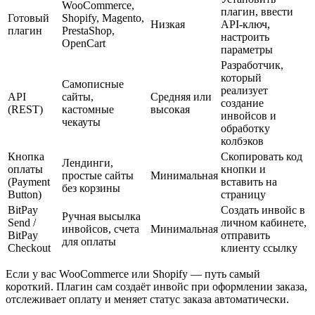
WooCommerce,
плагин, ввести
Готовый
Shopify, Magento,
Низкая
API-ключ,
плагин
PrestaShop,
настроить
OpenCart
параметры
Разработчик,
который
Самописные
реализует
API
сайты,
Средняя или
создание
(REST)
кастомные
высокая
инвойсов и
чекауты
обработку
колбэков
Кнопка
Скопировать код
Лендинги,
оплаты
кнопки и
простые сайты
Минимальная
(Payment
вставить на
без корзины
Button)
страницу
BitPay
Создать инвойс в
Ручная высылка
Send /
личном кабинете,
инвойсов, счета
Минимальная
BitPay
отправить
для оплаты
Checkout
клиенту ссылку
Если у вас WooCommerce или Shopify — путь самый
короткий. Плагин сам создаёт инвойс при оформлении заказа,
отслеживает оплату и меняет статус заказа автоматически.