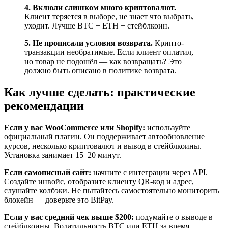
4. Вклюли слишком много криптовалют.
Клиент теряется в выборе, не знает что выбрать,
уходит. Лучше BTC + ETH + стейблкоин.
5. Не прописали условия возврата.
Крипто-
транзакции необратимые. Если клиент оплатил,
но товар не подошёл — как возвращать? Это
должно быть описано в политике возврата.
Как лучше сделать: практические
рекомендации
Если у вас WooCommerce или Shopify:
используйте
официальный плагин. Он поддерживает автообновление
курсов, несколько криптовалют и вывод в стейблкоины.
Установка занимает 15–20 минут.
Если самописный сайт:
начните с интеграции через API.
Создайте инвойс, отобразите клиенту QR-код и адрес,
слушайте колбэки. Не пытайтесь самостоятельно мониторить
блокейн — доверьте это BitPay.
Если у вас средний чек выше $200:
подумайте о выводе в
стейблкоины. Волатильность BTC или ETH за время