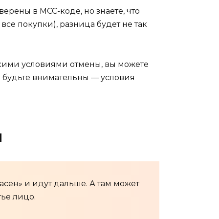
верены в MCC-коде, но знаете, что
все покупки), разница будет не так
бкими условиями отмены, вы можете
о будьте внимательны — условия
ы
асен» и идут дальше. А там может
тье лицо.