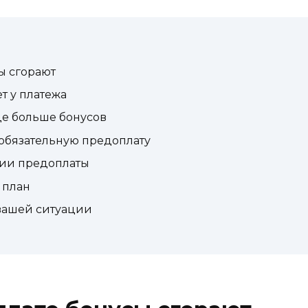
ы сгорают
т у платежа
де больше бонусов
т обязательную предоплату
ии предоплаты
 план
 вашей ситуации