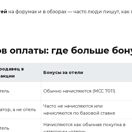
тей
на форумах и в обзорах — часто люди пишут, как
в оплаты: где больше бон
продавец в
Бонусы за отели
закции
тель
Обычно начисляются (MCC 7011)
Часто не начисляются или
атор, а не отель
начисляются по базовой ставке
Начисляются как обычная покупка в
тель
категории «отели»