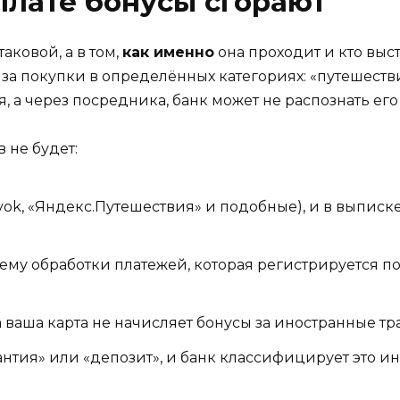
плате бонусы сгорают
аковой, а в том,
как именно
она проходит и кто выс
а покупки в определённых категориях: «путешествия
, а через посредника, банк может не распознать его
 не будет:
vok, «Яндекс.Путешествия» и подобные), и в выписке
ему обработки платежей, которая регистрируется п
а ваша карта не начисляет бонусы за иностранные тр
нтия» или «депозит», и банк классифицирует это ин