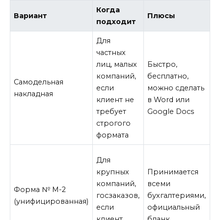
Когда
Вариант
Плюсы
М
подходит
Для
частных
Н
лиц, малых
Быстро,
б
компаний,
бесплатно,
Самодельная
м
если
можно сделать
накладная
о
клиент не
в Word или
е
требует
Google Docs
Г
строгого
формата
С
Для
з
крупных
Принимается
н
компаний,
всеми
Форма № М-2
и
госзаказов,
бухгалтериями,
(унифицированная)
ш
если
официальный
в
клиент
бланк