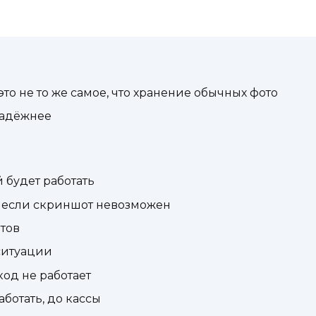
то не то же самое, что хранение обычных фото
надёжнее
 будет работать
, если скриншот невозможен
нтов
 ситуации
код не работает
аботать, до кассы