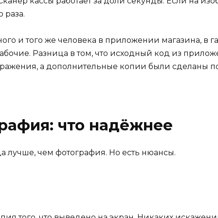
Сканер кассы работает за доли секунды. Если на из
 раза.
ного и того же человека в приложении магазина, в га
абочие. Разница в том, что исходный код из прило
ражения, а дополнительные копии были сделаны по 
рафия: что надёжнее
а лучше, чем фотография. Но есть нюансы.
пия того, что выведено на экран. Никаких искажени