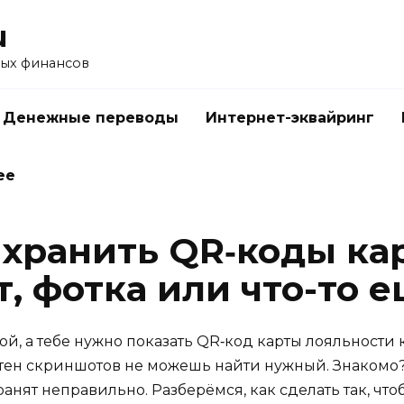
u
ых финансов
Денежные переводы
Интернет-эквайринг
ее
 хранить QR‑коды ка
, фотка или что-то 
обой, а тебе нужно показать QR‑код карты лояльности
тен скриншотов не можешь найти нужный. Знакомо? 
хранят неправильно. Разберёмся, как сделать так, чт