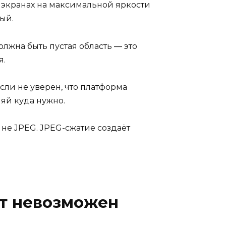
х экранах на максимальной яркости
ый.
олжна быть пустая область — это
я.
сли не уверен, что платформа
ляй куда нужно.
не JPEG. JPEG-сжатие создаёт
от невозможен