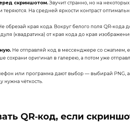
еред скриншотом.
Звучит странно, но на некоторы
ли теряются. На средней яркости контраст оптимальн
е обрезай края кода. Вокруг белого поля QR‑кода д
уля (квадратика) от края кода до края изображени
ную.
Не отправляй код в мессенджере со сжатием, е
ше сохрани оригинал в галерею, а потом уже отправ
лефон или программа дают выбор — выбирай PNG, а 
у нужна чёткость.
ать QR‑код, если скринш