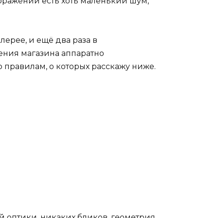
ображении есть хоть маленький шум,
лерее, и ещё два раза в
жения магазина аппаратно
правилам, о которых расскажу ниже.
й оптики, никаких бликов, геометрия