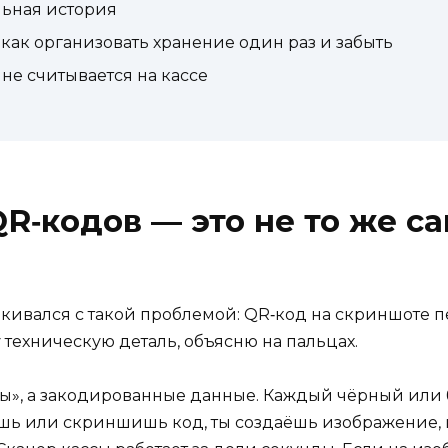
ьная история
ак организовать хранение один раз и забыть
 не считывается на кассе
R‑кодов — это не то же са
лкивался с такой проблемой: QR‑код на скриншоте п
у техническую деталь, объясню на пальцах.
ты», а закодированные данные. Каждый чёрный или 
ь или скриншишь код, ты создаёшь изображение, в