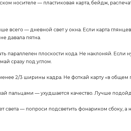
ском носителе — пластиковая карта, бейдж, распечатк
чше всего — дневной свет у окна. Если карта глянц
не давала пятна.
ть параллелен плоскости кода. Не наклоняй. Если 
май сразу под углом.
енее 2/3 ширины кадра. Не фоткай карту «в общем п
ай пальцами — ухудшается качество. Лучше подой
ет света — попроси подсветить фонариком сбоку, а не