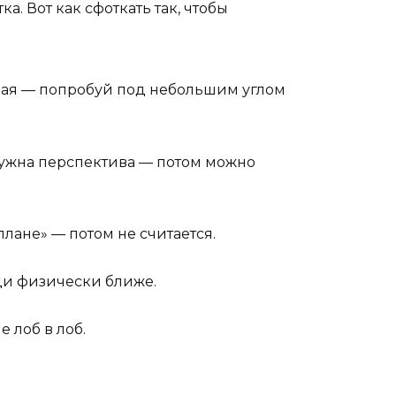
а. Вот как сфоткать так, чтобы
евая — попробуй под небольшим углом
нужна перспектива — потом можно
лане» — потом не считается.
ди физически ближе.
 лоб в лоб.