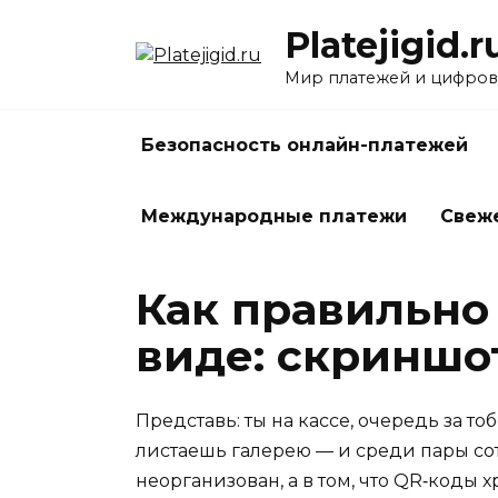
Перейти
Platejigid.r
к
содержанию
Мир платежей и цифров
Безопасность онлайн-платежей
Международные платежи
Свеж
Как правильно
виде: скриншот
Представь: ты на кассе, очередь за т
листаешь галерею — и среди пары со
неорганизован, а в том, что QR‑коды 