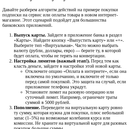
Давайте разберем алгоритм действий на примере покупки
подписки на сервис или оплаты товара в новом интернет-
магазине. Этот сценарий подойдет для большинства
банковских приложений.
Выпуск карты.
Зайдите в приложение банка в раздел
«Карты». Найдите кнопку «Выпустить карту» или «+».
Выберите тип «Виртуальная». Часто можно выбрать
валюту (рубли, доллары, евро) — берите ту, в которой
будет оплата, чтобы не терять на конвертации.
Настройка лимитов (важный этап!).
Перед тем как
класть деньги, зайдите в настройки этой новой карты.
Отключите опцию «Оплата в интернете», если она
включена по умолчанию, и включите её только
перед самой покупкой. Это защита на случай, если
приложение телефона украдут.
Установите лимит на разовую операцию или
суточный лимит. Например, ограничьте траты
суммой в 5000 рублей.
Пополнение.
Переведите на виртуальную карту ровно
ту сумму, которая нужна для покупки, плюс небольшой
запас (1–5%) на возможные колебания курса или
комиссии. Не храните на виртуальной карте для разовых
покупок большие суммы.