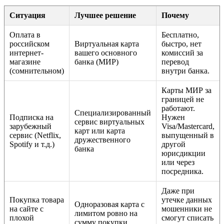
Ситуация
Лучшее решение
Почему
Оплата в
Бесплатно,
российском
Виртуальная карта
быстро, нет
интернет-
вашего основного
комиссий за
магазине
банка (МИР)
перевод
(сомнительном)
внутри банка.
Карты МИР за
границей не
работают.
Специализированный
Подписка на
Нужен
сервис виртуальных
зарубежный
Visa/Mastercard,
карт или карта
сервис (Netflix,
выпущенный в
дружественного
Spotify и т.д.)
другой
банка
юрисдикции
или через
посредника.
Даже при
Покупка товара
утечке данных
Одноразовая карта с
на сайте с
мошенники не
лимитом ровно на
плохой
смогут списать
сумму покупки