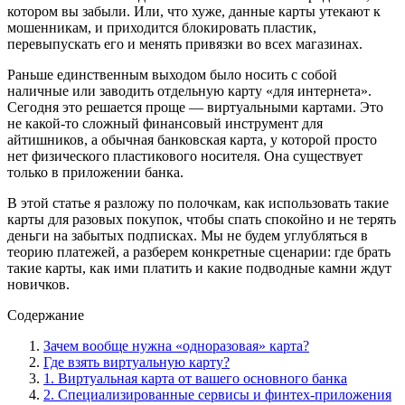
котором вы забыли. Или, что хуже, данные карты утекают к
мошенникам, и приходится блокировать пластик,
перевыпускать его и менять привязки во всех магазинах.
Раньше единственным выходом было носить с собой
наличные или заводить отдельную карту «для интернета».
Сегодня это решается проще — виртуальными картами. Это
не какой-то сложный финансовый инструмент для
айтишников, а обычная банковская карта, у которой просто
нет физического пластикового носителя. Она существует
только в приложении банка.
В этой статье я разложу по полочкам, как использовать такие
карты для разовых покупок, чтобы спать спокойно и не терять
деньги на забытых подписках. Мы не будем углубляться в
теорию платежей, а разберем конкретные сценарии: где брать
такие карты, как ими платить и какие подводные камни ждут
новичков.
Содержание
Зачем вообще нужна «одноразовая» карта?
Где взять виртуальную карту?
1. Виртуальная карта от вашего основного банка
2. Специализированные сервисы и финтех-приложения