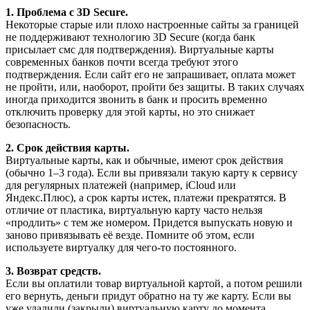
1. Проблема с 3D Secure.
Некоторые старые или плохо настроенные сайты за границей
не поддерживают технологию 3D Secure (когда банк
присылает смс для подтверждения). Виртуальные карты
современных банков почти всегда требуют этого
подтверждения. Если сайт его не запрашивает, оплата может
не пройти, или, наоборот, пройти без защиты. В таких случаях
иногда приходится звонить в банк и просить временно
отключить проверку для этой карты, но это снижает
безопасность.
2. Срок действия карты.
Виртуальные карты, как и обычные, имеют срок действия
(обычно 1–3 года). Если вы привязали такую карту к сервису
для регулярных платежей (например, iCloud или
Яндекс.Плюс), а срок карты истек, платежи прекратятся. В
отличие от пластика, виртуальную карту часто нельзя
«продлить» с тем же номером. Придется выпускать новую и
заново привязывать её везде. Помните об этом, если
используете виртуалку для чего-то постоянного.
3. Возврат средств.
Если вы оплатили товар виртуальной картой, а потом решили
его вернуть, деньги придут обратно на ту же карту. Если вы
уже удалили (закрыли) виртуальную карту до момента