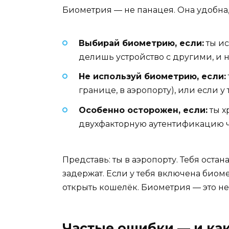
Биометрия — не панацея. Она удобна, н
Выбирай биометрию, если:
ты ис
делишь устройство с другими, и н
Не используй биометрию, если:
границе, в аэропорту), или если у
Особенно осторожен, если:
ты х
двухфакторную аутентификацию че
Представь: ты в аэропорту. Тебя оста
задержат. Если у тебя включена биоме
открыть кошелёк. Биометрия — это не 
Частые ошибки — и как