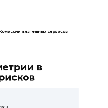
Комиссии платёжных сервисов
метрии в
рисков
сков