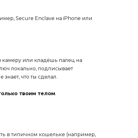
ер, Secure Enclave на iPhone или
в камеру или кладёшь палец на
 ключ локально, подписывает
 знает, что ты сделал.
только твоим телом
.
ать в типичном кошельке (например,