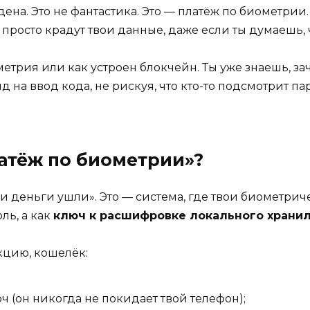
на. Это не фантастика. Это — платёж по биометрии. 
просто крадут твои данные, даже если ты думаешь, ч
ометрия или как устроен блокчейн. Ты уже знаешь, з
д на ввод кода, не рискуя, что кто-то подсмотрит пар
атёж по биометрии»?
 и деньги ушли». Это — система, где твои биометрич
ль, а как
ключ к расшифровке локального храни
кцию, кошелёк:
 (он никогда не покидает твой телефон);