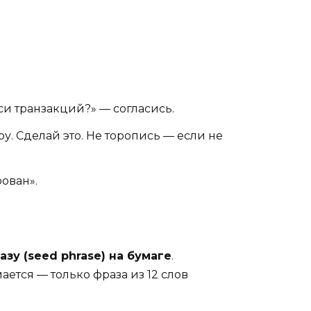
и транзакций?» — согласись.
. Сделай это. Не торопись — если не
ован».
зу (seed phrase) на бумаге
.
ается — только фраза из 12 слов