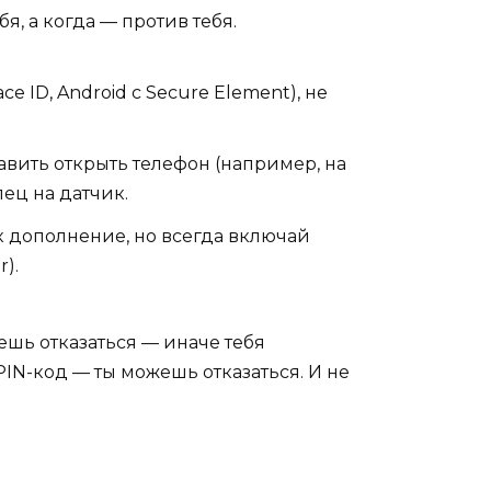
я, а когда — против тебя.
 ID, Android с Secure Element), не
тавить открыть телефон (например, на
лец на датчик.
к дополнение, но всегда включай
).
ешь отказаться — иначе тебя
PIN-код — ты можешь отказаться. И не