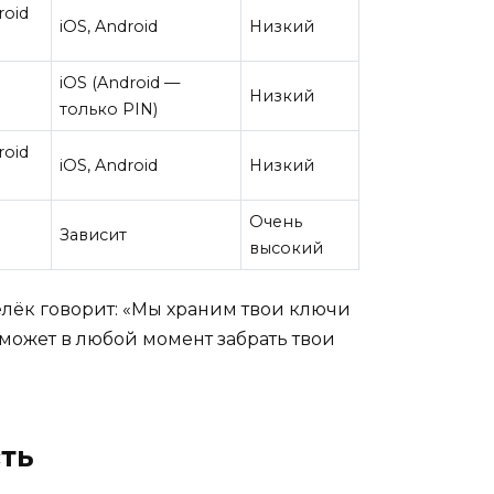
roid
iOS, Android
Низкий
iOS (Android —
Низкий
только PIN)
roid
iOS, Android
Низкий
Очень
Зависит
высокий
елёк говорит: «Мы храним твои ключи
й может в любой момент забрать твои
сть