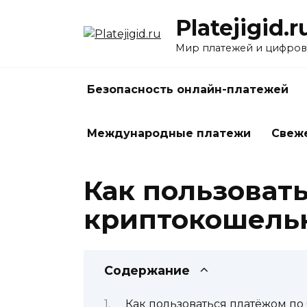
Перейти
Platejigid.r
к
содержанию
Мир платежей и цифров
Безопасность онлайн-платежей
Международные платежи
Свеж
Как пользоват
криптокошельк
Содержание
Как пользоваться платёжом по