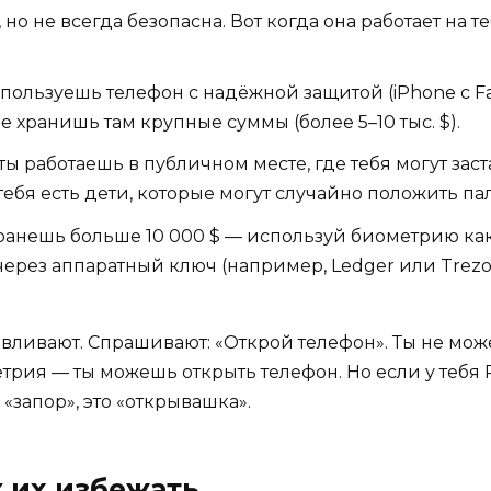
о не всегда безопасна. Вот когда она работает на теб
пользуешь телефон с надёжной защитой (iPhone с Face
е хранишь там крупные суммы (более 5–10 тыс. $).
ты работаешь в публичном месте, где тебя могут зас
 тебя есть дети, которые могут случайно положить па
ранешь больше 10 000 $ — используй биометрию ка
рез аппаратный ключ (например, Ledger или Trezor
навливают. Спрашивают: «Открой телефон». Ты не мож
трия — ты можешь открыть телефон. Но если у тебя 
«запор», это «открывашка».
 их избежать