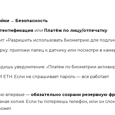
ойки
→
Безопасность
.
утентификация
или
Платёж по лицу/отпечатку
.
ит: «Разрешить использовать биометрию для подпис
ку: приложи палец к датчику или посмотри в камеру
идишь уведомление: «Платёж по биометрии активир
1 ETH. Если не спрашивает пароль — всё работает.
цию впервые —
обязательно сохрани резервную фра
вная копия. Если ты потеряешь телефон, или он слом
может.