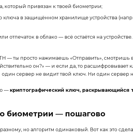
, который привязан к твоей биометрии;
ключа в защищённом хранилище устройства (наприм
ли отпечаток в облако — всё остаётся на устройстве.
ETH — ты просто нажимаешь «Отправить», смотришь 
действительно он?» — и если да, то расшифровывает
 один сервер не видит твой ключ. Ни один сервер не
то —
криптографический ключ, раскрывающийся 
по биометрии — пошагово
разному, но алгоритм одинаковый. Вот как это сдел