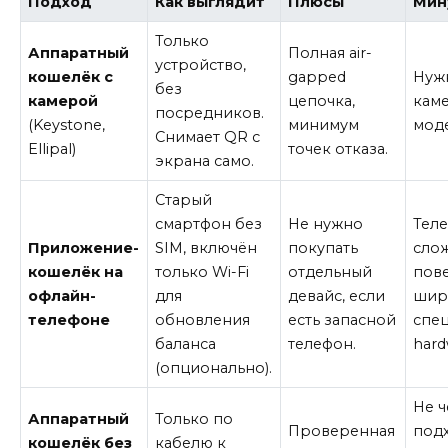
Подход
Как выглядит
Плюсы
Мин
Только
Аппаратный
Полная air-
устройство,
кошелёк с
gapped
Нужн
без
камерой
цепочка,
каме
посредников.
(Keystone,
минимум
моде
Снимает QR с
Ellipal)
точек отказа.
экрана само.
Старый
смартфон без
Не нужно
Тел
Приложение-
SIM, включён
покупать
слож
кошелёк на
только Wi-Fi
отдельный
пове
офлайн-
для
девайс, если
шире
телефоне
обновления
есть запасной
спе
баланса
телефон.
hard
(опционально).
Не ч
Аппаратный
Только по
Проверенная
под
кошелёк без
кабелю к