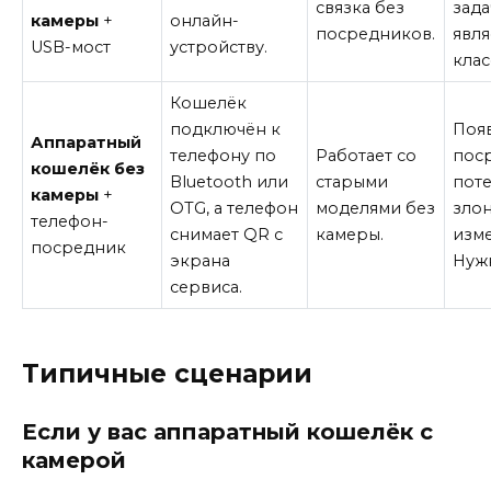
связка без
зада
камеры
+
онлайн-
посредников.
явля
USB-мост
устройству.
клас
Кошелёк
подключён к
Появ
Аппаратный
телефону по
Работает со
пос
кошелёк без
Bluetooth или
старыми
пот
камеры
+
OTG, а телефон
моделями без
зло
телефон-
снимает QR с
камеры.
изме
посредник
экрана
Нуж
сервиса.
Типичные сценарии
Если у вас аппаратный кошелёк с
камерой