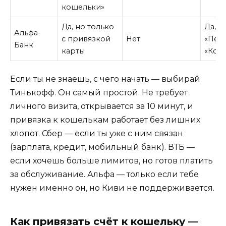
кошельки»
Да, но только
Да, ч
Альфа-
с привязкой
Нет
«Пер
Банк
карты
«Кош
Если ты не знаешь, с чего начать — выбирай
Тинькофф. Он самый простой. Не требует
личного визита, открывается за 10 минут, и
привязка к кошелькам работает без лишних
хлопот. Сбер — если ты уже с ним связан
(зарплата, кредит, мобильный банк). ВТБ —
если хочешь больше лимитов, но готов платить
за обслуживание. Альфа — только если тебе
нужен именно он, но Киви не поддерживается.
Как привязать счёт к кошельку —