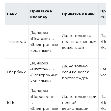
Привязка к
Прив
Банк
Привязка к Киви
ЮMoney
Сбер
Да, через
Да, но только с
Да, ч
«Платежи» →
Тинькофф
подтверждённым
«Пер
«Электронные
кошельком
«Кош
кошельки»
Да, через
Да, но только
«Платежи» →
Сам 
Сбербанк
если кошелёк
«Электронные
часть
подтверждён
кошельки»
Да, через
«Переводы»
Да, но только при
Да, ч
ВТБ
→
полной
«Пла
«Электронные
верификации
«Кош