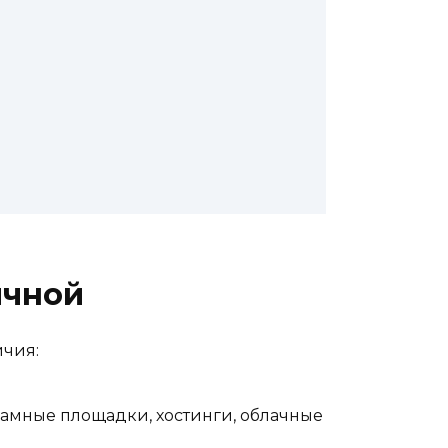
ычной
ичия:
амные площадки, хостинги, облачные