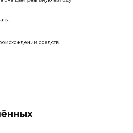
а она даёт реальную выгоду:
ать.
происхождении средств.
лённых