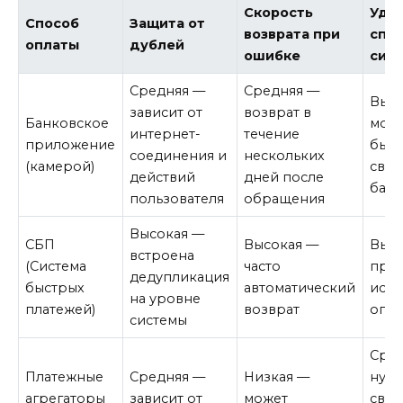
Скорость
Удоб
Способ
Защита от
возврата при
спо
оплаты
дублей
ошибке
сит
Средняя —
Средняя —
Выс
зависит от
возврат в
Банковское
мож
интернет-
течение
приложение
быс
соединения и
нескольких
(камерой)
связ
действий
дней после
бан
пользователя
обращения
Высокая —
СБП
Высокая —
Выс
встроена
(Система
часто
проз
дедупликация
быстрых
автоматический
исто
на уровне
платежей)
возврат
опе
системы
Сре
Платежные
Средняя —
Низкая —
нуж
агрегаторы
зависит от
может
связ