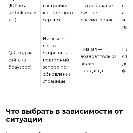
(ЮKassa,
настройки
потребоваться
с
Robokassa и
конкретного
ручное
агре
т.п.)
сервиса
рассмотрение
и
про
Низкая —
легко
Низкая —
Низ
QR-код на
отправить
возврат только
сло
сайте (в
повторный
через
дока
браузере)
запрос при
продавца
факт
обновлении
страницы
Что выбрать в зависимости от
ситуации