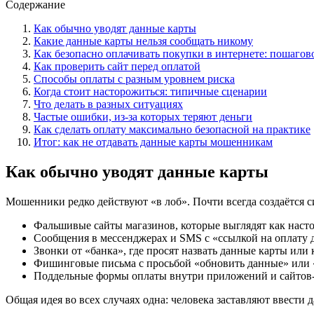
Содержание
Как обычно уводят данные карты
Какие данные карты нельзя сообщать никому
Как безопасно оплачивать покупки в интернете: пошагов
Как проверить сайт перед оплатой
Способы оплаты с разным уровнем риска
Когда стоит насторожиться: типичные сценарии
Что делать в разных ситуациях
Частые ошибки, из-за которых теряют деньги
Как сделать оплату максимально безопасной на практике
Итог: как не отдавать данные карты мошенникам
Как обычно уводят данные карты
Мошенники редко действуют «в лоб». Почти всегда создаётся 
Фальшивые сайты магазинов, которые выглядят как насто
Сообщения в мессенджерах и SMS с «ссылкой на оплату 
Звонки от «банка», где просят назвать данные карты или 
Фишинговые письма с просьбой «обновить данные» или «
Поддельные формы оплаты внутри приложений и сайтов
Общая идея во всех случаях одна: человека заставляют ввести 