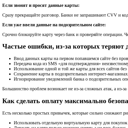
Если звонят и просят данные карты:
Сразу прекращайте разговор. Банки не запрашивают CVV и ко
Если уже ввели данные на подозрительном сайте:
Срочно блокируйте карту через банк и проверяйте операции. Ч
Частые ошибки, из-за которых теряют 
Ввод данных карты на первом попавшемся сайте без пров
Передача кода из SMS «для подтверждения» неизвестному
Использование одной и той же карты для всех сайтов без
Сохранение карты в подозрительных интернет-магазинах
Игнорирование уведомлений банка о подозрительных оп
Большинство проблем возникает не из-за сложных атак, а из-з
Как сделать оплату максимально безоп
Есть несколько простых привычек, которые сильно снижают ри
Использовать отдельную виртуальную карту для покупок 
Держать на карте только нужную сумму, а не весь баланс.