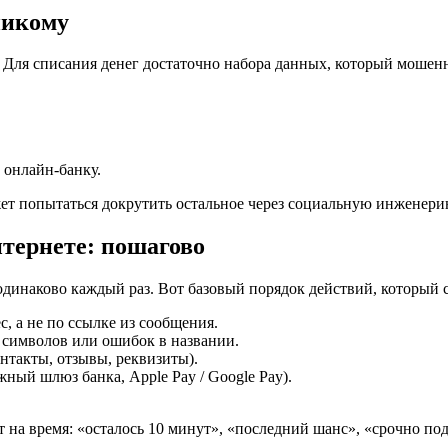
никому
е. Для списания денег достаточно набора данных, который моше
онлайн-банку.
ет попытаться докрутить остальное через социальную инженерию 
нтернете: пошагово
 одинаково каждый раз. Вот базовый порядок действий, который 
с, а не по ссылке из сообщения.
ых символов или ошибок в названии.
онтакты, отзывы, реквизиты).
ный шлюз банка, Apple Pay / Google Pay).
на время: «осталось 10 минут», «последний шанс», «срочно под