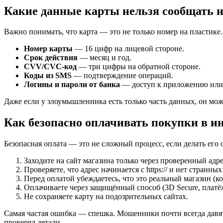
Какие данные карты нельзя сообщать 
Важно понимать, что карта — это не только номер на пластик
Номер карты
— 16 цифр на лицевой стороне.
Срок действия
— месяц и год.
CVV/CVC-код
— три цифры на обратной стороне.
Коды из SMS
— подтверждение операций.
Логины и пароли от банка
— доступ к приложению или 
Даже если у злоумышленника есть только часть данных, он мож
Как безопасно оплачивать покупки в и
Безопасная оплата — это не сложный процесс, если делать его
Заходите на сайт магазина только через проверенный адре
Проверяете, что адрес начинается с https:// и нет странн
Перед оплатой убеждаетесь, что это реальный магазин (к
Оплачиваете через защищённый способ (3D Secure, платёж
Не сохраняете карту на подозрительных сайтах.
Самая частая ошибка — спешка. Мошенники почти всегда давят 
проверял детали.