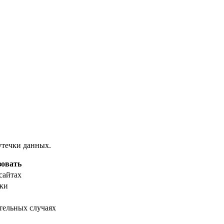
утечки данных.
зовать
сайтах
ки
тельных случаях