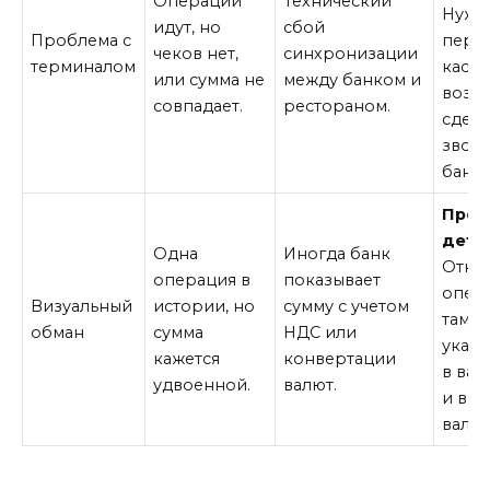
Операции
Технический
Нужн
идут, но
сбой
Проблема с
пере
чеков нет,
синхронизации
терминалом
кассы
или сумма не
между банком и
возвр
совпадает.
рестораном.
сдел
звони
банк.
Пров
дета
Одна
Иногда банк
Откр
операция в
показывает
опер
Визуальный
истории, но
сумму с учетом
там б
обман
сумма
НДС или
указа
кажется
конвертации
в вал
удвоенной.
валют.
и в в
валют