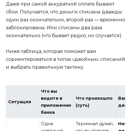
Даже при самой аккуратной оплате бывают
сбои. Получается, что деньги списаны дважды:
один раз окончательно, второй раз — временно
заблокированы. Или списаны два раза
окончательно (что бывает редко, но случается).
Ниже таблица, которая поможет вам
сориентироваться в типах «двойных» списаний
и выбрать правильную тактику.
Что вы
видите в
Что произошло
Ваш
Ситуация
приложении
(суть)
дейс
банка
Одна
Терминал думал,
Ниче
операция
что вы платите
дела