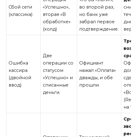
Сбой сети
«Успешно»,
во второй раз,
сниме
(классика)
вторая «В
но банк уже
течен
обработке»
забрал первое
дней.
(холд)
подтверждение.
верну
Треб
возв
Две
сразу
Ошибка
операции со
Официант
Офиц
кассира
статусом
нажал «Оплата»
долж
(двойной
«Успешно» и
дважды, и обе
сдела
ввод)
списанные
прошли.
опер
деньги.
«Возв
(Refu
на те
Сроч
звони
рест