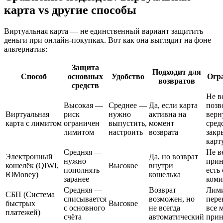
карта vs другие способы
Виртуальная карта — не единственный вариант защитить
деньги при онлайн-покупках. Вот как она выглядит на фоне
альтернатив:
Защита
Подходит для
Способ
основных
Удобство
Огр
возвратов
средств
Не в
Высокая —
Среднее —
Да, если карта
позв
Виртуальная
риск
нужно
активна на
верн
карта с лимитом
ограничен
выпустить,
момент
сред
лимитом
настроить
возврата
закр
карт
Средняя —
Не в
Электронный
Да, но возврат
нужно
прин
кошелёк (QIWI,
Высокое
внутри
пополнять
есть
ЮMoney)
кошелька
заранее
коми
Средняя —
Возврат
Лими
СБП (Система
списывается
возможен, но
пере
быстрых
Высокое
с основного
не всегда
все 
платежей)
счёта
автоматический
при