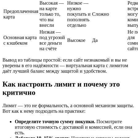
Высокая —
Низкое —
Редк
на карте
нужно
встр
Предоплаченная
только то,
покупать и
Сложно
могу
карта
что вы
пополнять
коми
внесли
отдельно
выпу
Низкая —
Не п
Основная карта
под угрозой
для
Высокое
Да
с кэшбеком
все деньги
сомн
на счёте
сайт
Вывод из таблицы простой: если сайт незнакомый и вы не
уверены в его надёжности — виртуальная карта с лимитом
даёт лучший баланс между защитой и удобством.
Как настроить лимит и почему это
критично
Лимит — это не формальность, а основной механизм защиты.
Вот как к нему подходить на практике:
Определите точную сумму покупки.
Посмотрите
итоговую стоимость с доставкой и комиссией, если она
есть.