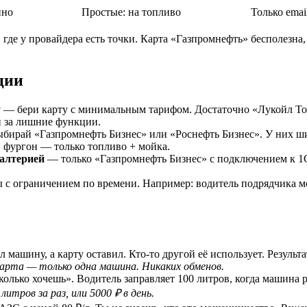
нно
Простые: на топливо
Только emai
 где у провайдера есть точки. Карта «Газпромнефть» бесполезна
ции
у
— бери карту с минимальным тарифом. Достаточно «Лукойл То
й за лишние функции.
бирай «Газпромнефть Бизнес» или «Роснефть Бизнес». У них ши
 фургон — только топливо + мойка.
галтерией
— только «Газпромнефть Бизнес» с подключением к 1С
с ограничением по времени. Например: водитель подрядчика мож
 машину, а карту оставил. Кто-то другой её использует. Результат
арта — только одна машина. Никаких обменов.
колько хочешь». Водитель заправляет 100 литров, когда машина р
итров за раз, или 5000 ₽ в день.