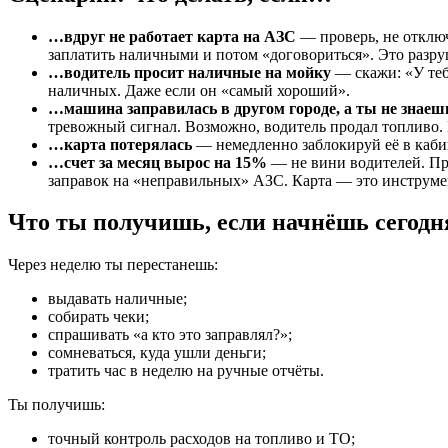
…вдруг не работает карта на АЗС
— проверь, не отключ
заплатить наличными и потом «договориться». Это разру
…водитель просит наличные на мойку
— скажи: «У тебя
наличных. Даже если он «самый хороший».
…машина заправилась в другом городе, а ты не знаеш
тревожный сигнал. Возможно, водитель продал топливо. 
…карта потерялась
— немедленно заблокируй её в кабине
…счет за месяц вырос на 15%
— не вини водителей. Про
заправок на «неправильных» АЗС. Карта — это инструмен
Что ты получишь, если начнёшь сегодн
Через неделю ты перестанешь:
выдавать наличные;
собирать чеки;
спрашивать «а кто это заправлял?»;
сомневаться, куда ушли деньги;
тратить час в неделю на ручные отчёты.
Ты получишь:
точный контроль расходов на топливо и ТО;