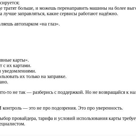
сируется;
е тратят больше, и можешь перенаправить машины на более вы
да лучше заправляться, какие сервисы работают надёжно.
ляешь автопарком «на глаз».
ивные карты».
 с их картами.
и уведомлениями.
ьзовать их только на заправке.
ано.
то-то не так — разберись с поддержкой. Но не возвращайся к на
И контроль — это не про подозрения. Это про уверенность.
Выбор провайдера, тарифа и условий использования карты требу
ециалистом.