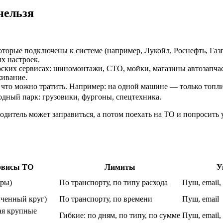
нельзя
оторые подключены к системе (например, Лукойл, Роснефть, Газ
х настроек.
ских сервисах: шиномонтажи, СТО, мойки, магазины автозапчаст
живание.
что можно тратить. Например: на одной машине — только топлив
одный парк: грузовики, фургоны, спецтехника.
дитель может заправиться, а потом поехать на ТО и попросить 
рвисы ТО
Лимиты
У
ёры)
По транспорту, по типу расхода
Пуш, email
иченный круг)
По транспорту, по времени
Пуш, email
ая крупные
Гибкие: по дням, по типу, по сумме
Пуш, email,