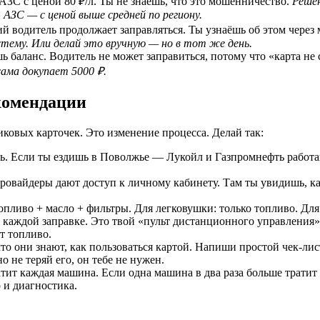
АЗС с ценой 80 ₽/л. Ты не знаешь, что это мошенничество.
Решен
 АЗС — с ценой выше средней по региону.
водитель продолжает заправляться. Ты узнаёшь об этом через м
тему. Или делай это вручную — но в тот же день.
 баланс. Водитель не может заправиться, потому что «карта не 
ама докупает 5000 ₽.
комендации
иковых карточек. Это изменение процесса. Делай так:
ть. Если ты ездишь в Поволжье — Лукойл и Газпромнефть работа
овайдеры дают доступ к личному кабинету. Там ты увидишь, ка
опливо + масло + фильтры. Для легковушки: только топливо. Для 
аждой заправке. Это твой «пульт дистанционного управления».
т топливо.
то они знают, как пользоваться картой. Напиши простой чек-лист
 не теряй его, он тебе не нужен.
тит каждая машина. Если одна машина в два раза больше тратит
 и диагностика.