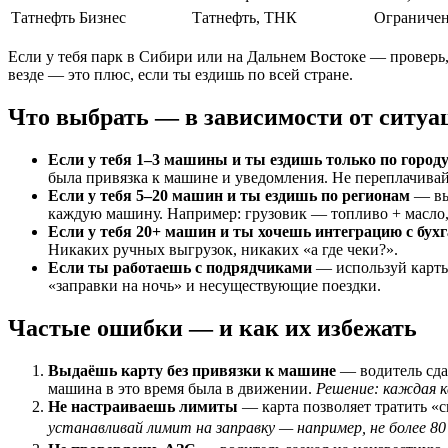
Татнефть Бизнес
Татнефть, ТНК
Ограниче
Если у тебя парк в Сибири или на Дальнем Востоке — проверь,
везде — это плюс, если ты ездишь по всей стране.
Что выбрать — в зависимости от ситуа
Если у тебя 1–3 машины и ты ездишь только по город
была привязка к машине и уведомления. Не переплачива
Если у тебя 5–20 машин и ты ездишь по регионам
— вы
каждую машину. Например: грузовик — топливо + масло,
Если у тебя 20+ машин и ты хочешь интеграцию с бух
Никаких ручных выгрузок, никаких «а где чеки?».
Если ты работаешь с подрядчиками
— используй карты 
«заправки на ночь» и несуществующие поездки.
Частые ошибки — и как их избежать
Выдаёшь карту без привязки к машине
— водитель сдал
машина в это время была в движении.
Решение: каждая к
Не настраиваешь лимиты
— карта позволяет тратить «с
устанавливай лимит на заправку — например, не более 80 л