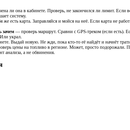
ена ли она в кабинете. Проверь, не закончился ли лимит. Если 
шает систему.
 же есть карта. Заправляйся и мойся на неё. Если карта не рабо
ь зачем
— проверь маршрут. Сравни с GPS-треком (если есть). Е
Или украл.
те. Выдай новую. Не жди, пока кто-то её найдёт и начнёт трати
верь цены на топливо в регионе. Может, просто подорожали. П
т анализа, а не обвинения.
я