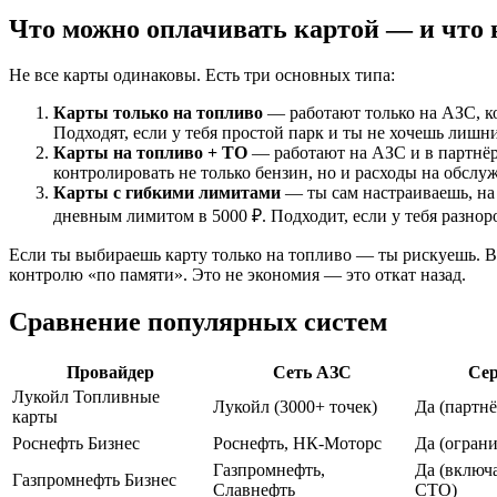
Что можно оплачивать картой — и что 
Не все карты одинаковы. Есть три основных типа:
Карты только на топливо
— работают только на АЗС, к
Подходят, если у тебя простой парк и ты не хочешь лишни
Карты на топливо + ТО
— работают на АЗС и в партнёр
контролировать не только бензин, но и расходы на обслу
Карты с гибкими лимитами
— ты сам настраиваешь, на 
дневным лимитом в 5000 ₽. Подходит, если у тебя разнор
Если ты выбираешь карту только на топливо — ты рискуешь. Во
контролю «по памяти». Это не экономия — это откат назад.
Сравнение популярных систем
Провайдер
Сеть АЗС
Се
Лукойл Топливные
Лукойл (3000+ точек)
Да (партн
карты
Роснефть Бизнес
Роснефть, НК-Моторс
Да (огран
Газпромнефть,
Да (включ
Газпромнефть Бизнес
Славнефть
СТО)