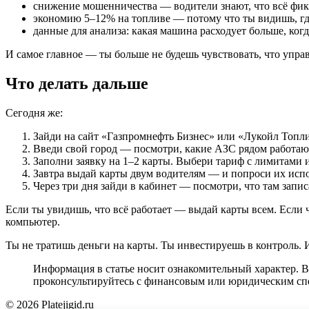
снижение мошенничества — водители знают, что всё фик
экономию 5–12% на топливе — потому что ты видишь, гд
данные для анализа: какая машина расходует больше, ког
И самое главное — ты больше не будешь чувствовать, что управ
Что делать дальше
Сегодня же:
Зайди на сайт «Газпромнефть Бизнес» или «Лукойл Топл
Введи свой город — посмотри, какие АЗС рядом работают
Заполни заявку на 1–2 карты. Выбери тариф с лимитами 
Завтра выдай карты двум водителям — и попроси их испол
Через три дня зайди в кабинет — посмотри, что там запис
Если ты увидишь, что всё работает — выдай карты всем. Если ч
компьютер.
Ты не тратишь деньги на карты. Ты инвестируешь в контроль. 
Информация в статье носит ознакомительный характер. 
проконсультируйтесь с финансовым или юридическим сп
© 2026 Platejigid.ru