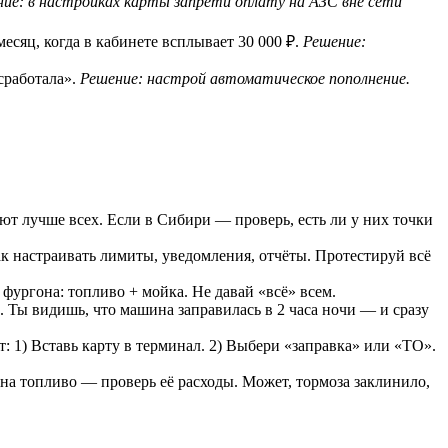
ие: в настройках карты запрети оплату на АЗС вне сети
есяц, когда в кабинете всплывает 30 000 ₽.
Решение:
сработала».
Решение: настрой автоматическое пополнение.
ют лучше всех. Если в Сибири — проверь, есть ли у них точки
к настраивать лимиты, уведомления, отчёты. Протестируй всё
фургона: топливо + мойка. Не давай «всё» всем.
 Ты видишь, что машина заправилась в 2 часа ночи — и сразу
: 1) Вставь карту в терминал. 2) Выбери «заправка» или «ТО».
 на топливо — проверь её расходы. Может, тормоза заклинило,