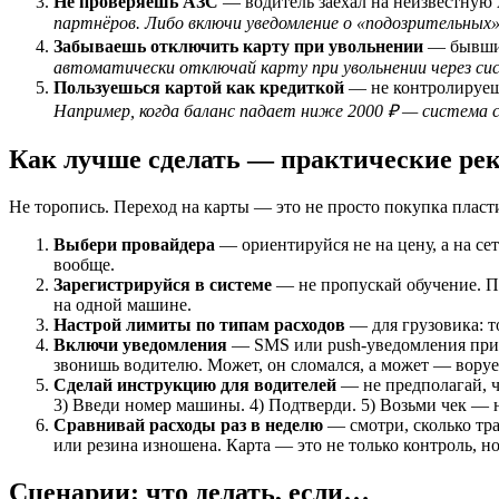
Не проверяешь АЗС
— водитель заехал на неизвестную 
партнёров. Либо включи уведомление о «подозрительных»
Забываешь отключить карту при увольнении
— бывший 
автоматически отключай карту при увольнении через сис
Пользуешься картой как кредиткой
— не контролируешь
Например, когда баланс падает ниже 2000 ₽ — система с
Как лучше сделать — практические ре
Не торопись. Переход на карты — это не просто покупка пласт
Выбери провайдера
— ориентируйся не на цену, а на се
вообще.
Зарегистрируйся в системе
— не пропускай обучение. Пр
на одной машине.
Настрой лимиты по типам расходов
— для грузовика: т
Включи уведомления
— SMS или push-уведомления при к
звонишь водителю. Может, он сломался, а может — воруе
Сделай инструкцию для водителей
— не предполагай, ч
3) Введи номер машины. 4) Подтверди. 5) Возьми чек — но
Сравнивай расходы раз в неделю
— смотри, сколько тра
или резина изношена. Карта — это не только контроль, но
Сценарии: что делать, если…