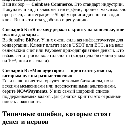
Ваш выбор —
Coinbase Commerce
. Это стандарт индустрии.
Покупатели видят знакомый интерфейс, процесс максимально
прозрачен, а интеграция с Shopify происходит почти в один
клик. Вы платите за удобство и репутацию.
Сценарий Б: «Я не хочу держать крипту на кошельке, мне
нужны доллары»
Выбирайте
BitPay
. У них очень сильная инфраструктура для
конвертации. Клиент платит вам в USDT или BTC, а на ваш
банковский счет или Payoneer приходят фиатные деньги. Это
избавляет от риска волатильности (когда цена биткоина упала
на 10%, пока вы спали).
Сценарий В: «Моя аудитория — крипто-энтузиасты,
которым нужны разные токены»
Если ваши клиенты торгуют не только биткоином, но и
всякими мемкоинами или перспективными альткоинами,
берите
NOWPayments
. У них самый широкий список
поддерживаемых валют. Для фанатов крипты это огромный
плюс к лояльности.
Типичные ошибки, которые стоят
денег и нервов