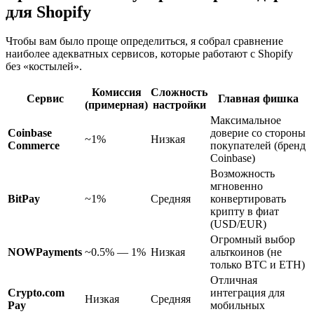
для Shopify
Чтобы вам было проще определиться, я собрал сравнение
наиболее адекватных сервисов, которые работают с Shopify
без «костылей».
Комиссия
Сложность
Сервис
Главная фишка
(примерная)
настройки
Максимальное
Coinbase
доверие со стороны
~1%
Низкая
Commerce
покупателей (бренд
Coinbase)
Возможность
мгновенно
BitPay
~1%
Средняя
конвертировать
крипту в фиат
(USD/EUR)
Огромный выбор
NOWPayments
~0.5% — 1%
Низкая
альткоинов (не
только BTC и ETH)
Отличная
Crypto.com
интеграция для
Низкая
Средняя
Pay
мобильных