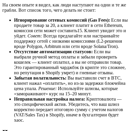
На своем опыте я видел, как люди наступают на одни и те же
грабли. Вот список того, чего делать не стоит:
Игнорирование сетевых комиссий (Gas Fees):
Если вы
продаете товар за 20, а клиент платит в сети Ethereum,
комиссия сети может составить15. Клиент увидит это и
уйдет.
Совет:
Всегда предлагайте или настраивайте
поддержку сетей с низкими комиссиями (L2-решения
вроде Polygon, Arbitrum или сети вроде Solana/Tron).
Отсутствие автоматизации статусов:
Если вы
выбрали ручной метод оплаты и забыли проверить
кошелек — клиент оплатил, а вы не отправили товар.
Это гарантированный чарджбэк (в крипте это сложнее,
но репутация в Shopify умрет) и гневные отзывы.
Забытая волатильность:
Вы выставили счет в BTC,
клиент нажал «оплатить», но из-за задержки блокчейна
цена упала.
Решение:
Используйте шлюзы, которые
«замораживают» курс на 15–20 минут.
Неправильная настройка налога:
Криптовалюта —
это специфический актив. Убедитесь, что ваш шлюз
корректно передает итоговую сумму с учетом налогов
(VAT/Sales Tax) в Shopify, иначе в бухгалтерии будет
хаос.