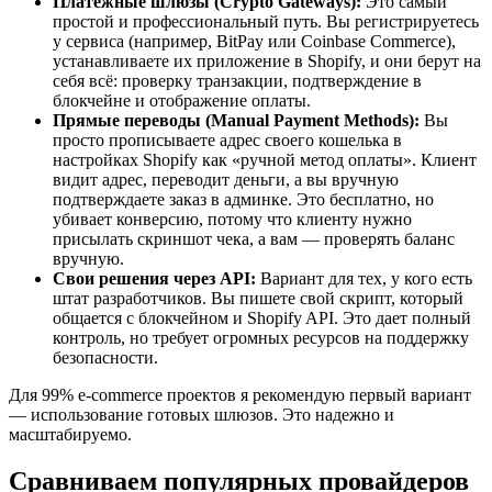
Платежные шлюзы (Crypto Gateways):
Это самый
простой и профессиональный путь. Вы регистрируетесь
у сервиса (например, BitPay или Coinbase Commerce),
устанавливаете их приложение в Shopify, и они берут на
себя всё: проверку транзакции, подтверждение в
блокчейне и отображение оплаты.
Прямые переводы (Manual Payment Methods):
Вы
просто прописываете адрес своего кошелька в
настройках Shopify как «ручной метод оплаты». Клиент
видит адрес, переводит деньги, а вы вручную
подтверждаете заказ в админке. Это бесплатно, но
убивает конверсию, потому что клиенту нужно
присылать скриншот чека, а вам — проверять баланс
вручную.
Свои решения через API:
Вариант для тех, у кого есть
штат разработчиков. Вы пишете свой скрипт, который
общается с блокчейном и Shopify API. Это дает полный
контроль, но требует огромных ресурсов на поддержку
безопасности.
Для 99% e-commerce проектов я рекомендую первый вариант
— использование готовых шлюзов. Это надежно и
масштабируемо.
Сравниваем популярных провайдеров