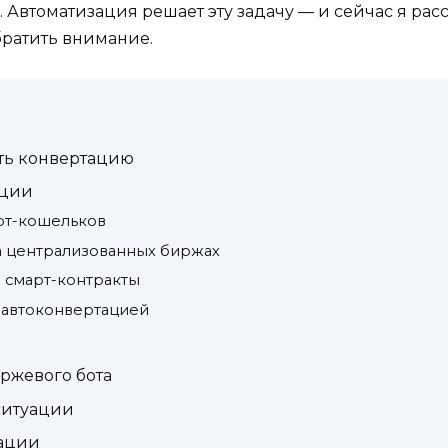
Автоматизация решает эту задачу — и сейчас я расск
братить внимание.
ть конвертацию
ации
рт-кошельков
а централизованных биржах
з смарт-контракты
с автоконвертацией
ржевого бота
 ситуации
зации