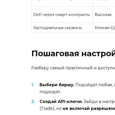
DeFi через смарт-контракты
Высокая
Кастодиальные сервисы
Низкая–С
Пошаговая настрой
Разберу самый практичный и доступн
Выбери биржу.
Подойдёт любая, г
подходят.
Создай API-ключи.
Зайди в настр
(Trade), но
не включай разрешен