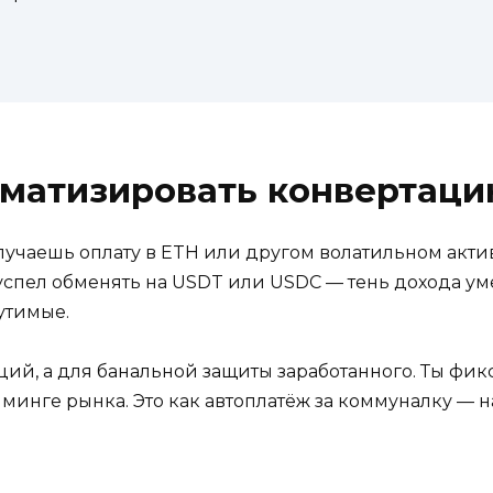
оматизировать конвертац
учаешь оплату в ETH или другом волатильном активе
не успел обменять на USDT или USDC — тень дохода у
утимые.
ций, а для банальной защиты заработанного. Ты фи
йминге рынка. Это как автоплатёж за коммуналку — н