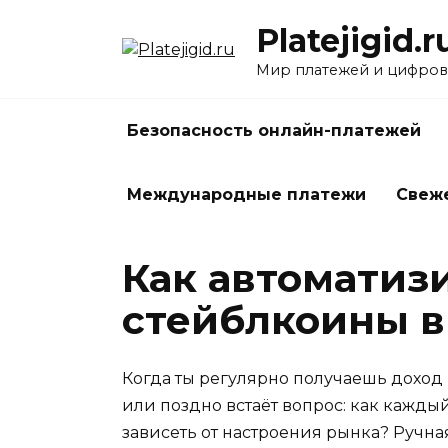
Перейти
Platejigid.r
к
содержанию
Мир платежей и цифров
Безопасность онлайн-платежей
Международные платежи
Свеж
Как автоматиз
стейблкоины в
Когда ты регулярно получаешь доход 
или поздно встаёт вопрос: как каждый
зависеть от настроения рынка? Ручн