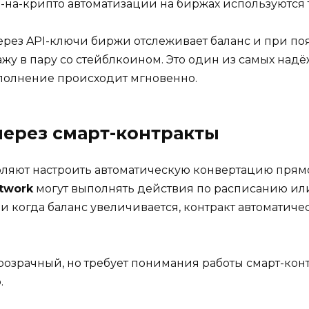
на-крипто автоматизации на биржах используются т
ерез API-ключи биржи отслеживает баланс и при по
у в пару со стейблкоином. Это один из самых надё
полнение происходит мгновенно.
 через смарт-контракты
оляют настроить автоматическую конвертацию прям
twork
могут выполнять действия по расписанию ил
 и когда баланс увеличивается, контракт автоматич
озрачный, но требует понимания работы смарт-конт
.