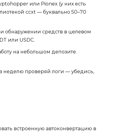
tohopper или Pionex (у них есть
блиотекой ccxt — буквально 50–70
ри обнаружении средств в целевом
SDT или USDC.
аботу на небольшом депозите.
з в неделю проверяй логи — убедись,
овать встроенную автоконвертацию в