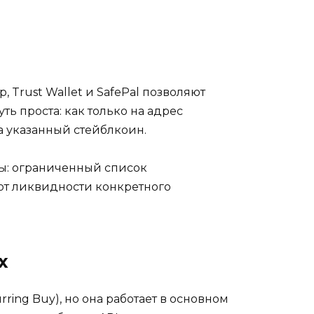
Trust Wallet и SafePal позволяют
 проста: как только на адрес
а указанный стейблкоин.
сы: ограниченный список
от ликвидности конкретного
х
ing Buy), но она работает в основном