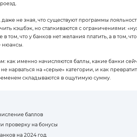
роезд.
аже не зная, что существуют программы лояльности 
ить кэшбэк, но сталкиваются с ограничениями: «ну
е в том, что у банков нет желания платить, а в том, 
 нюансы.
кам: как именно начисляются баллы, какие банки се
не нарваться на «серые» категории, и как преврати
временем складываются в ощутимую сумму.
ачисление баллов
и проверку на бонусы
анков на 2024 год