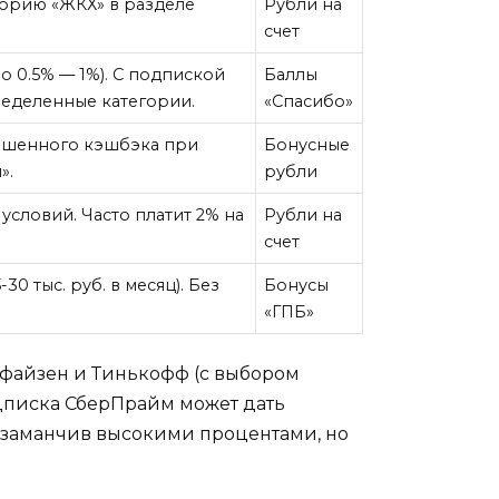
орию «ЖКХ» в разделе
Рубли на
счет
о 0.5% — 1%). С подпиской
Баллы
еделенные категории.
«Спасибо»
вышенного кэшбэка при
Бонусные
».
рубли
условий. Часто платит 2% на
Рубли на
счет
0 тыс. руб. в месяц). Без
Бонусы
«ГПБ»
йффайзен и Тинькофф (с выбором
одписка СберПрайм может дать
к заманчив высокими процентами, но