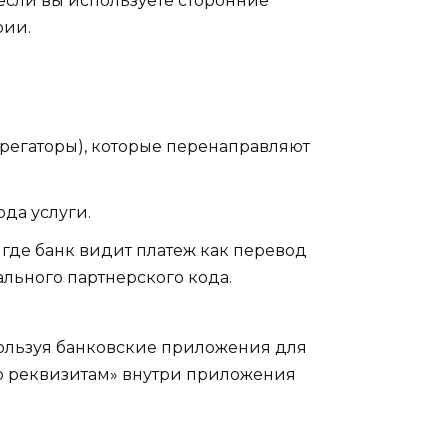
о если вы используете сторонние
рии.
грегаторы), которые перенаправляют
да услуги.
 где банк видит платеж как перевод
ального партнерского кода.
пользуя банковские приложения для
по реквизитам» внутри приложения