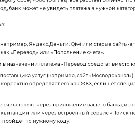
gory Code) 4900 (Utilities), всё работает отлично. Н
д, банк может не увидеть платежа в нужной катего
в:
(например, Яндекс.Деньги, Qiwi или старые сайты-а
ё как «Перевод» или «Пополнение счета».
 в назначении платежа «Перевод средств» вместо ко
поставщика услуг (например, сайт «Мосводоканал»),
 корректно определяет его как ЖКХ, если нет специ
те счета только через приложение вашего банка, ис
з квитанции или через встроенный сервис «Поиск 
ия пройдет по нужному коду.