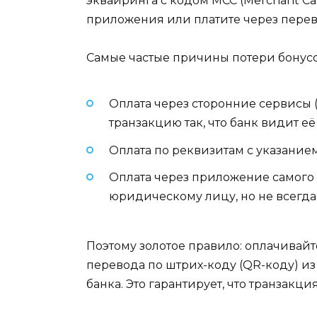
эквайринга с кодом MCC (Merchant Cate
приложения или платите через перево
Самые частые причины потери бонусо
Оплата через сторонние сервисы 
транзакцию так, что банк видит е
Оплата по реквизитам с указанием
Оплата через приложение самого 
юридическому лицу, но не всегда
Поэтому золотое правило: оплачивай
перевода по штрих-коду (QR-коду) и
банка. Это гарантирует, что транзакц