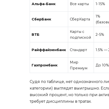
Альфа-Банк
Все карты
1-15%
1%
СберБанк
СберКарта
(базов
Карты с
ВТБ
2-5%
подпиской
Райффайзенбанк
Стандарт
1.5% —
Мир
Газпромбанк
До 10
Премиум
Судя по таблице, нет однозначного л
категории) выглядят выигрышно. Есл
высокий процент, но только при акт
требует дисциплины в тратах.