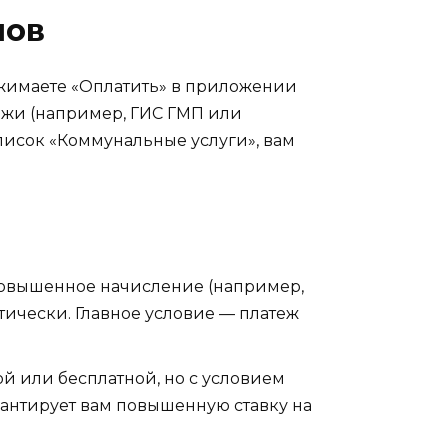
лов
ажимаете «Оплатить» в приложении
ежи (например, ГИС ГМП или
список «Коммунальные услуги», вам
о повышенное начисление (например,
атически. Главное условие — платеж
й или бесплатной, но с условием
арантирует вам повышенную ставку на