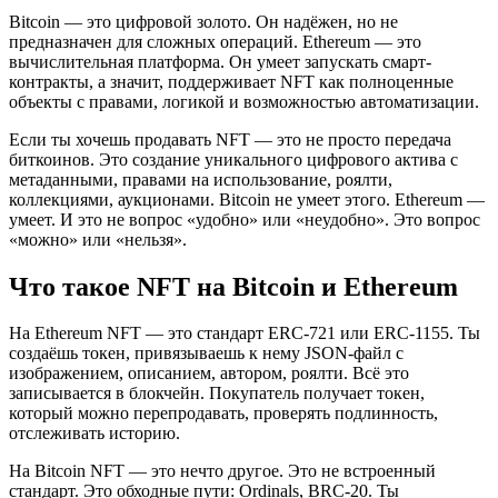
Bitcoin — это цифровой золото. Он надёжен, но не
предназначен для сложных операций. Ethereum — это
вычислительная платформа. Он умеет запускать смарт-
контракты, а значит, поддерживает NFT как полноценные
объекты с правами, логикой и возможностью автоматизации.
Если ты хочешь продавать NFT — это не просто передача
биткоинов. Это создание уникального цифрового актива с
метаданными, правами на использование, роялти,
коллекциями, аукционами. Bitcoin не умеет этого. Ethereum —
умеет. И это не вопрос «удобно» или «неудобно». Это вопрос
«можно» или «нельзя».
Что такое NFT на Bitcoin и Ethereum
На Ethereum NFT — это стандарт ERC-721 или ERC-1155. Ты
создаёшь токен, привязываешь к нему JSON-файл с
изображением, описанием, автором, роялти. Всё это
записывается в блокчейн. Покупатель получает токен,
который можно перепродавать, проверять подлинность,
отслеживать историю.
На Bitcoin NFT — это нечто другое. Это не встроенный
стандарт. Это обходные пути: Ordinals, BRC-20. Ты