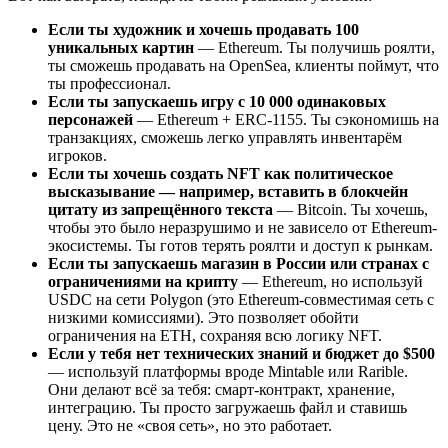
Если ты художник и хочешь продавать 100
уникальных картин
— Ethereum. Ты получишь роялти,
ты сможешь продавать на OpenSea, клиенты поймут, что
ты профессионал.
Если ты запускаешь игру с 10 000 одинаковых
персонажей
— Ethereum + ERC-1155. Ты сэкономишь на
транзакциях, сможешь легко управлять инвентарём
игроков.
Если ты хочешь создать NFT как политическое
высказывание — например, вставить в блокчейн
цитату из запрещённого текста
— Bitcoin. Ты хочешь,
чтобы это было неразрушимо и не зависело от Ethereum-
экосистемы. Ты готов терять роялти и доступ к рынкам.
Если ты запускаешь магазин в России или странах с
ограничениями на крипту
— Ethereum, но используй
USDC на сети Polygon (это Ethereum-совместимая сеть с
низкими комиссиями). Это позволяет обойти
ограничения на ETH, сохраняя всю логику NFT.
Если у тебя нет технических знаний и бюджет до $500
— используй платформы вроде Mintable или Rarible.
Они делают всё за тебя: смарт-контракт, хранение,
интеграцию. Ты просто загружаешь файл и ставишь
цену. Это не «своя сеть», но это работает.