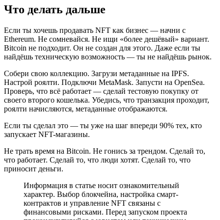
Что делать дальше
Если ты хочешь продавать NFT как бизнес — начни с
Ethereum. Не сомневайся. Не ищи «более дешёвый» вариант.
Bitcoin не подходит. Он не создан для этого. Даже если ты
найдёшь техническую возможность — ты не найдёшь рынок.
Собери свою коллекцию. Загрузи метаданные на IPFS.
Настрой роялти. Подключи MetaMask. Запусти на OpenSea.
Проверь, что всё работает — сделай тестовую покупку от
своего второго кошелька. Убедись, что транзакция проходит,
роялти начисляются, метаданные отображаются.
Если ты сделал это — ты уже на шаг впереди 90% тех, кто
запускает NFT-магазины.
Не трать время на Bitcoin. Не гонись за трендом. Сделай то,
что работает. Сделай то, что люди хотят. Сделай то, что
приносит деньги.
Информация в статье носит ознакомительный
характер. Выбор блокчейна, настройка смарт-
контрактов и управление NFT связаны с
финансовыми рисками. Перед запуском проекта