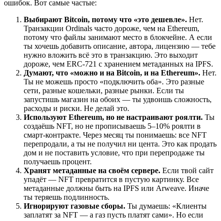
ошибок. Вот самые частые:
Выбирают Bitcoin, потому что «это дешевле».
Нет.
Транзакции Ordinals часто дороже, чем на Ethereum,
потому что файлы занимают место в блокчейне. А если
ты хочешь добавить описание, автора, лицензию — тебе
нужно вложить всё это в транзакцию. Это выходит
дороже, чем ERC-721 с хранением метаданных на IPFS.
Думают, что «можно и на Bitcoin, и на Ethereum».
Нет.
Ты не можешь просто «подключить оба». Это разные
сети, разные кошельки, разные рынки. Если ты
запустишь магазин на обоих — ты удвоишь сложность,
расходы и риски. Не делай это.
Используют Ethereum, но не настраивают роялти.
Ты
создаёшь NFT, но не прописываешь 5–10% роялти в
смарт-контракте. Через месяц ты понимаешь: все NFT
перепродали, а ты не получил ни цента. Это как продать
дом и не поставить условие, что при перепродаже ты
получаешь процент.
Хранят метаданные на своём сервере.
Если твой сайт
упадёт — NFT превратится в пустую картинку. Все
метаданные должны быть на IPFS или Arweave. Иначе
ты теряешь подлинность.
Игнорируют газовые сборы.
Ты думаешь: «Клиенты
заплатят за NFT — а газ пусть платят сами». Но если