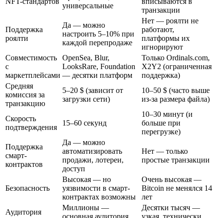
NFT-стандартов
вписываются в
универсальные
транзакции
Нет — роялти не
Да — можно
Поддержка
работают,
настроить 5–10% при
роялти
платформы их
каждой перепродаже
игнорируют
Совместимость
OpenSea, Blur,
Только Ordinals.com,
с
LooksRare, Foundation
X2Y2 (ограниченная
маркетплейсами
— десятки платформ
поддержка)
Средняя
5–20 $ (зависит от
10–50 $ (часто выше
комиссия за
загрузки сети)
из-за размера файла)
транзакцию
10–30 минут (и
Скорость
15–60 секунд
больше при
подтверждения
перегрузке)
Да — можно
Поддержка
автоматизировать
Нет — только
смарт-
продажи, лотереи,
простые транзакции
контрактов
доступ
Высокая — но
Очень высокая —
Безопасность
уязвимости в смарт-
Bitcoin не менялся 14
контрактах возможны
лет
Миллионы —
Десятки тысяч —
Аудитория
основная аудитория
узкая, технически