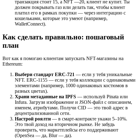
транзакция стоит 15, а NFT —20, клиент не купит. Ты
должен покрывать газ или делать так, чтобы клиент
платил его в рамках покупки — через интеграцию с
кошельками, которые это умеют (например,
WalletConnect).
Как сделать правильно: пошаговый
план
Вот как я помогаю клиентам запускать NFT-магазины на
Ethereum:
Выбери стандарт ERC-721
— если у тебя уникальные
NFT. ERC-1155 — если у тебя коллекции с одинаковыми
элементами (например, 1000 одинаковых костюмов в
разных цветах).
Храни метаданные на IPFS
— используй Pinata или
Infura. Загрузи изображение и JSON-файл с описанием,
именем, атрибутами. Получи CID — это твой адрес в
децентрализованной сети.
Настрой роялти
— в смарт-контракте укажи 5–10%.
Это твой доход на вторичном рынке. Не забудь
проверить, что маркетплейсы его поддерживают
(OpenSea — да, Blur — да).