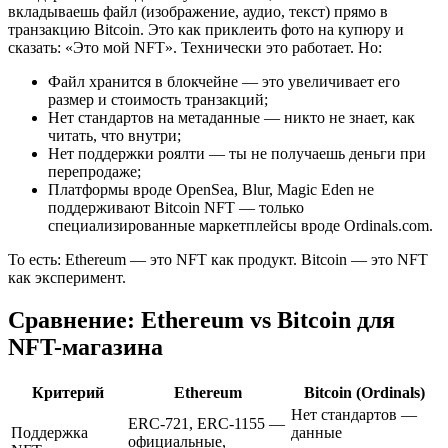
вкладываешь файл (изображение, аудио, текст) прямо в
транзакцию Bitcoin. Это как приклеить фото на купюру и
сказать: «Это мой NFT». Технически это работает. Но:
Файл хранится в блокчейне — это увеличивает его
размер и стоимость транзакций;
Нет стандартов на метаданные — никто не знает, как
читать, что внутри;
Нет поддержки роялти — ты не получаешь деньги при
перепродаже;
Платформы вроде OpenSea, Blur, Magic Eden не
поддерживают Bitcoin NFT — только
специализированные маркетплейсы вроде Ordinals.com.
То есть: Ethereum — это NFT как продукт. Bitcoin — это NFT
как эксперимент.
Сравнение: Ethereum vs Bitcoin для
NFT-магазина
Критерий
Ethereum
Bitcoin (Ordinals)
Нет стандартов —
ERC-721, ERC-1155 —
Поддержка
данные
официальные,