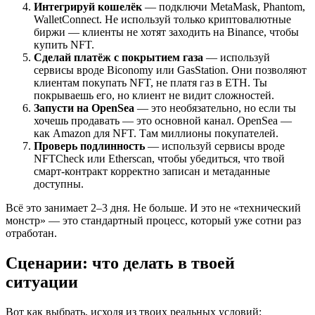
Интегрируй кошелёк
— подключи MetaMask, Phantom,
WalletConnect. Не используй только криптовалютные
биржи — клиенты не хотят заходить на Binance, чтобы
купить NFT.
Сделай платёж с покрытием газа
— используй
сервисы вроде Biconomy или GasStation. Они позволяют
клиентам покупать NFT, не платя газ в ETH. Ты
покрываешь его, но клиент не видит сложностей.
Запусти на OpenSea
— это необязательно, но если ты
хочешь продавать — это основной канал. OpenSea —
как Amazon для NFT. Там миллионы покупателей.
Проверь подлинность
— используй сервисы вроде
NFTCheck или Etherscan, чтобы убедиться, что твой
смарт-контракт корректно записан и метаданные
доступны.
Всё это занимает 2–3 дня. Не больше. И это не «технический
монстр» — это стандартный процесс, который уже сотни раз
отработан.
Сценарии: что делать в твоей
ситуации
Вот как выбрать, исходя из твоих реальных условий: